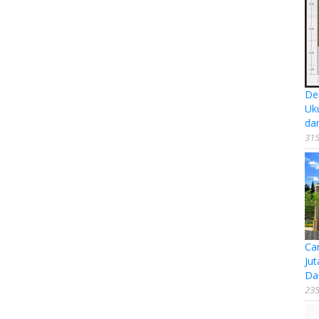
De
Uk
da
315
Ca
Jut
Da
235