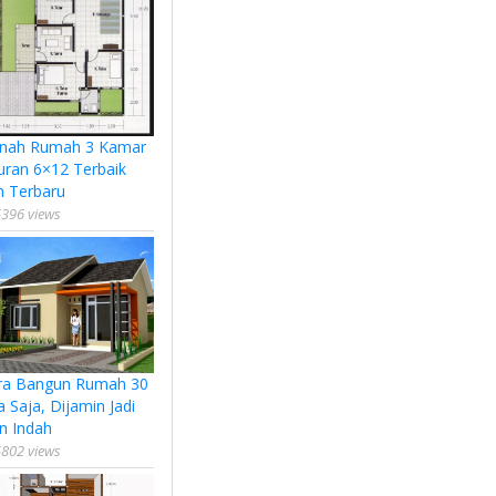
nah Rumah 3 Kamar
uran 6×12 Terbaik
n Terbaru
396 views
ra Bangun Rumah 30
a Saja, Dijamin Jadi
n Indah
802 views