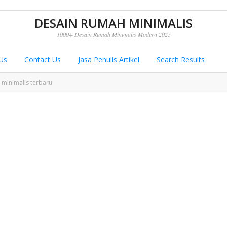
DESAIN RUMAH MINIMALIS
1000+ Desain Rumah Minimalis Modern 2025
Us
Contact Us
Jasa Penulis Artikel
Search Results
minimalis terbaru