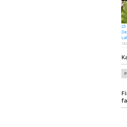
25
De
La
182
K
Ka
F
f