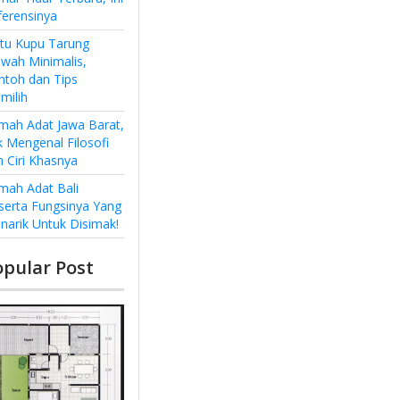
ferensinya
ntu Kupu Tarung
wah Minimalis,
ntoh dan Tips
milih
mah Adat Jawa Barat,
k Mengenal Filosofi
n Ciri Khasnya
mah Adat Bali
serta Fungsinya Yang
narik Untuk Disimak!
opular Post