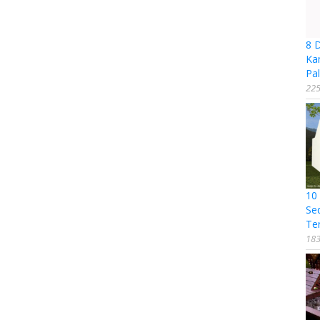
8 
Ka
Pal
225
10
Se
Te
183