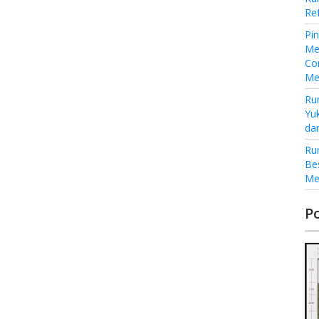
Re
Pi
Me
Co
Me
Ru
Yu
da
Ru
Be
Me
P