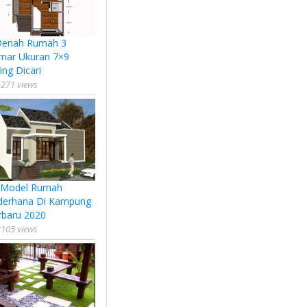
Denah Rumah 3
mar Ukuran 7×9
ing Dicari
271 views
 Model Rumah
derhana Di Kampung
rbaru 2020
105 views