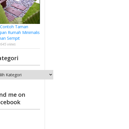
 Contoh Taman
pan Rumah Minimalis
han Sempit
645 views
ategori
tegori
ind me on
acebook