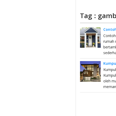
Tag : gamb
Conto
Contoh
rumah m
bertamb
sederh
Kumpul
Kumpul
Kumpula
oleh m
memang