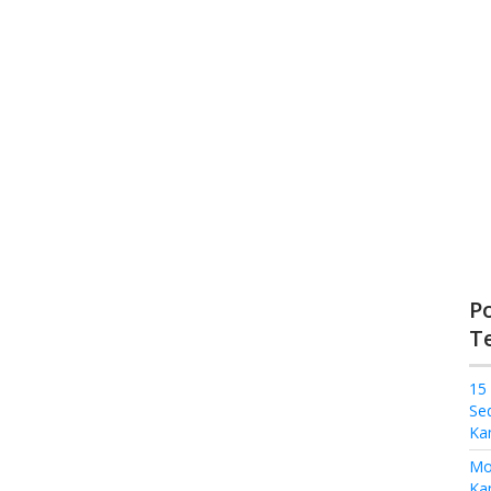
P
T
15
Se
Ka
Mo
Kam