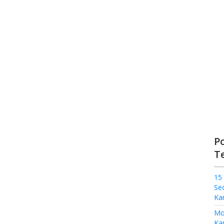
P
T
15
Se
Ka
Mo
Kam