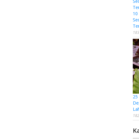
10
Se
Te
183
25
De
La
182
K