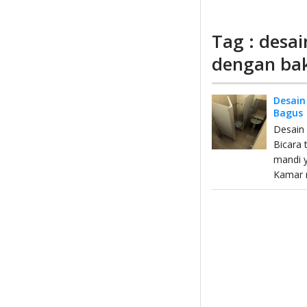
Tag : desa
dengan ba
Desain
Bagus
Desain
Bicara 
mandi y
Kamar 