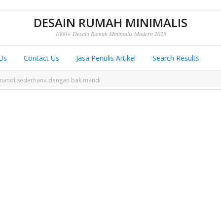
DESAIN RUMAH MINIMALIS
1000+ Desain Rumah Minimalis Modern 2025
Us
Contact Us
Jasa Penulis Artikel
Search Results
mandi sederhana dengan bak mandi