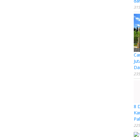
da
315
Ca
Jut
Da
235
8 
Ka
Pal
225