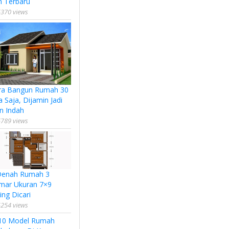
n Terbaru
370 views
ra Bangun Rumah 30
a Saja, Dijamin Jadi
n Indah
789 views
Denah Rumah 3
mar Ukuran 7×9
ing Dicari
254 views