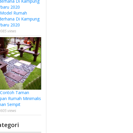
 Model Rumah
derhana Di Kampung
rbaru 2020
085 views
 Contoh Taman
pan Rumah Minimalis
han Sempit
605 views
ategori