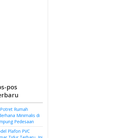
os-pos
erbaru
 Potret Rumah
derhana Minimalis di
mpung Pedesaan
del Plafon PVC
ar Tidur Terbaru, Ini