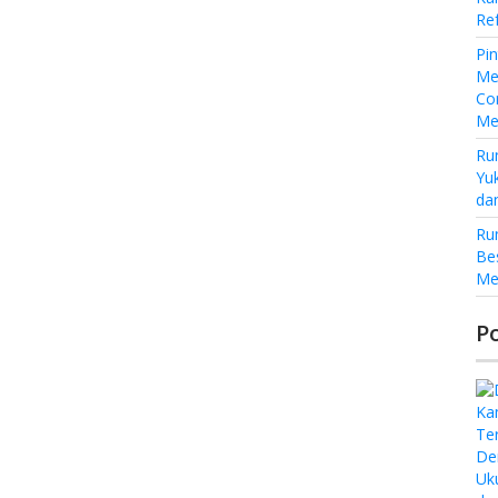
Re
Pi
Me
Co
Me
Ru
Yu
da
Ru
Be
Me
P
De
Uk