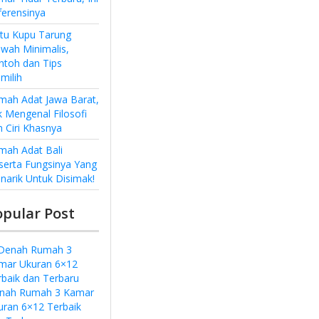
ferensinya
ntu Kupu Tarung
wah Minimalis,
ntoh dan Tips
milih
mah Adat Jawa Barat,
k Mengenal Filosofi
n Ciri Khasnya
mah Adat Bali
serta Fungsinya Yang
narik Untuk Disimak!
opular Post
nah Rumah 3 Kamar
uran 6×12 Terbaik