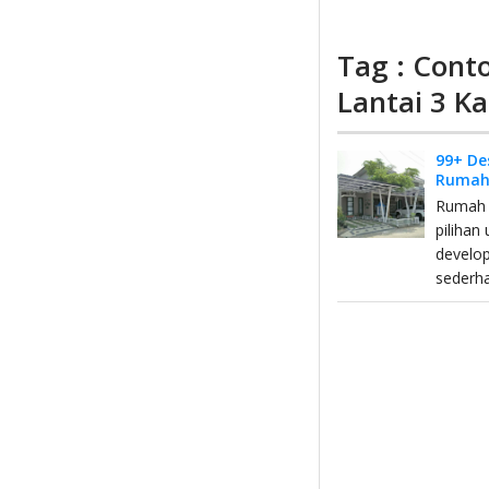
Tag : Cont
Lantai 3 K
99+ De
Rumah
Rumah m
pilihan
develo
sederha