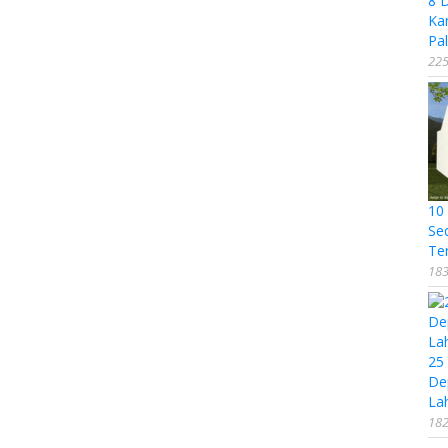
8 
Ka
Pal
225
10
Se
Te
183
25
De
La
182