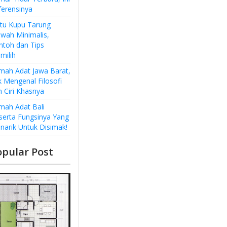
ferensinya
ntu Kupu Tarung
wah Minimalis,
ntoh dan Tips
milih
mah Adat Jawa Barat,
k Mengenal Filosofi
n Ciri Khasnya
mah Adat Bali
serta Fungsinya Yang
narik Untuk Disimak!
opular Post