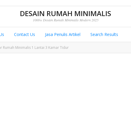
DESAIN RUMAH MINIMALIS
1000+ Desain Rumah Minimalis Modern 2025
Us
Contact Us
Jasa Penulis Artikel
Search Results
 Rumah Minimalis 1 Lantai 3 Kamar Tidur