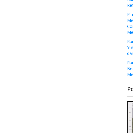
Re
Pi
Me
Co
Me
Ru
Yu
da
Ru
Be
Me
P