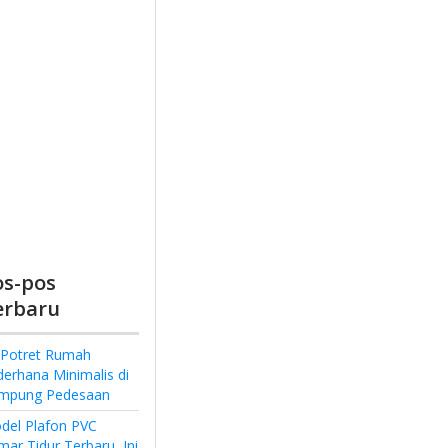
os-pos
erbaru
 Potret Rumah
derhana Minimalis di
mpung Pedesaan
del Plafon PVC
ar Tidur Terbaru, Ini