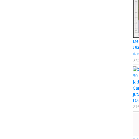
De
Uk
da
315
Ca
Jut
Da
235