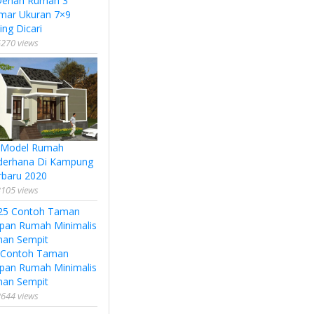
Denah Rumah 3
mar Ukuran 7×9
ing Dicari
270 views
 Model Rumah
derhana Di Kampung
rbaru 2020
105 views
 Contoh Taman
pan Rumah Minimalis
han Sempit
644 views