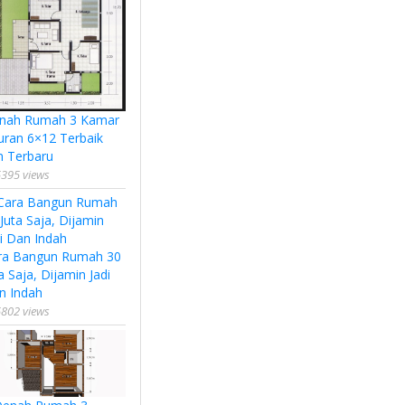
nah Rumah 3 Kamar
uran 6×12 Terbaik
n Terbaru
395 views
ra Bangun Rumah 30
a Saja, Dijamin Jadi
n Indah
802 views