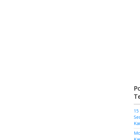
P
T
15
Se
Ka
Mo
Kam