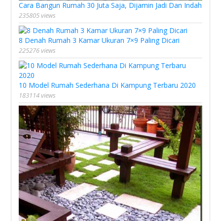
Cara Bangun Rumah 30 Juta Saja, Dijamin Jadi Dan Indah
235805 views
8 Denah Rumah 3 Kamar Ukuran 7×9 Paling Dicari
225276 views
10 Model Rumah Sederhana Di Kampung Terbaru 2020
183114 views