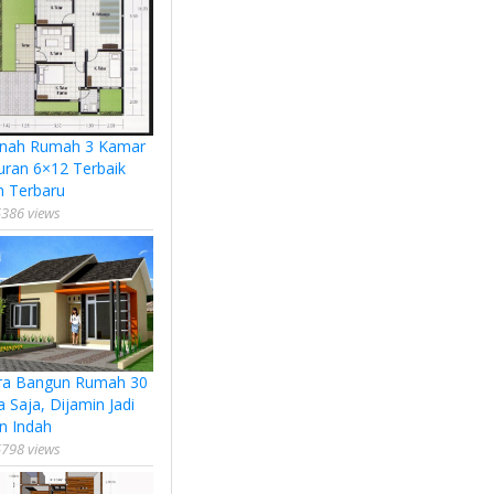
nah Rumah 3 Kamar
uran 6×12 Terbaik
n Terbaru
386 views
ra Bangun Rumah 30
a Saja, Dijamin Jadi
n Indah
798 views