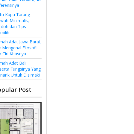
ferensinya
ntu Kupu Tarung
wah Minimalis,
ntoh dan Tips
milih
mah Adat Jawa Barat,
k Mengenal Filosofi
n Ciri Khasnya
mah Adat Bali
serta Fungsinya Yang
narik Untuk Disimak!
opular Post