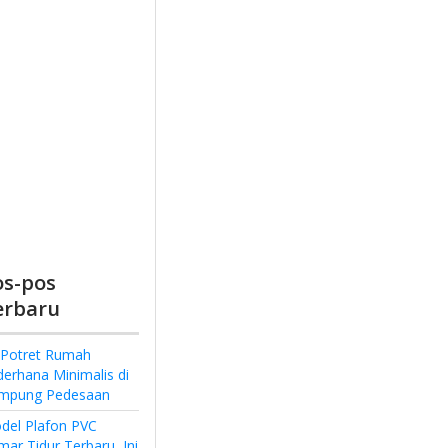
os-pos
erbaru
 Potret Rumah
derhana Minimalis di
mpung Pedesaan
del Plafon PVC
ar Tidur Terbaru, Ini