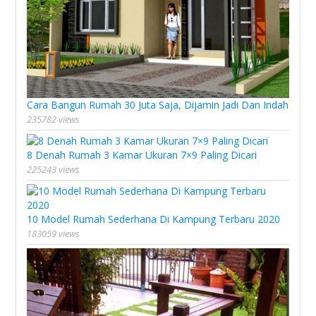
Cara Bangun Rumah 30 Juta Saja, Dijamin Jadi Dan Indah
235782 views
8 Denah Rumah 3 Kamar Ukuran 7×9 Paling Dicari
225243 views
10 Model Rumah Sederhana Di Kampung Terbaru 2020
183059 views