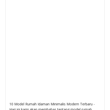
10 Model Rumah Idaman Minimalis Modern Terbaru -
Hari ini kami akan membahas tentang model rumah