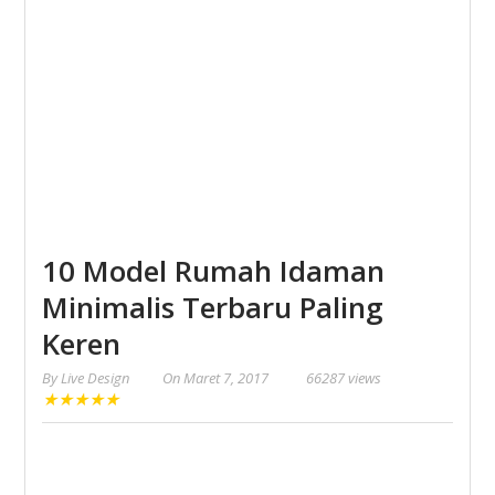
10 Model Rumah Idaman
Minimalis Terbaru Paling
Keren
By
Live Design
On
Maret 7, 2017
66287 views
★
★
★
★
★