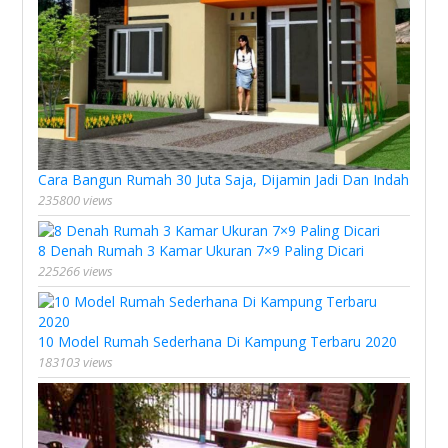
Cara Bangun Rumah 30 Juta Saja, Dijamin Jadi Dan Indah
235800 views
8 Denah Rumah 3 Kamar Ukuran 7×9 Paling Dicari
225266 views
10 Model Rumah Sederhana Di Kampung Terbaru 2020
183103 views