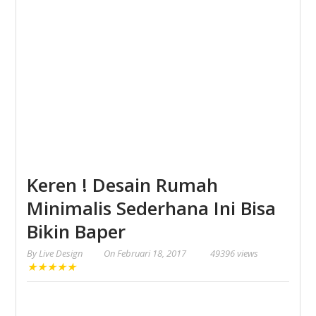
Keren ! Desain Rumah
Minimalis Sederhana Ini Bisa
Bikin Baper
By
Live Design
On
Februari 18, 2017
49396 views
★
★
★
★
★