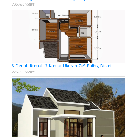
235788 views
8 Denah Rumah 3 Kamar Ukuran 7×9 Paling Dicari
225253 views