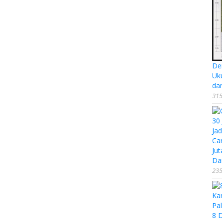
De
Uk
da
315
Ca
Jut
Da
235
8 