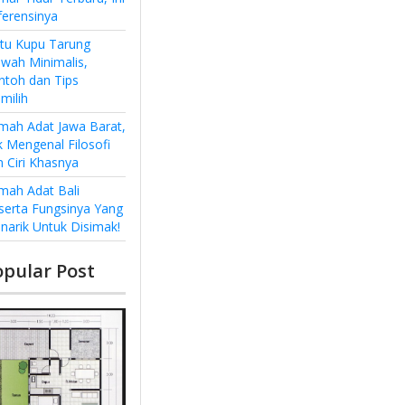
ferensinya
ntu Kupu Tarung
wah Minimalis,
ntoh dan Tips
milih
mah Adat Jawa Barat,
k Mengenal Filosofi
n Ciri Khasnya
mah Adat Bali
serta Fungsinya Yang
narik Untuk Disimak!
opular Post