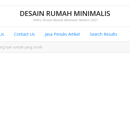
DESAIN RUMAH MINIMALIS
1000+ Desain Rumah Minimalis Modern 2025
Us
Contact Us
Jasa Penulis Artikel
Search Results
ing luar rumah yang cerah