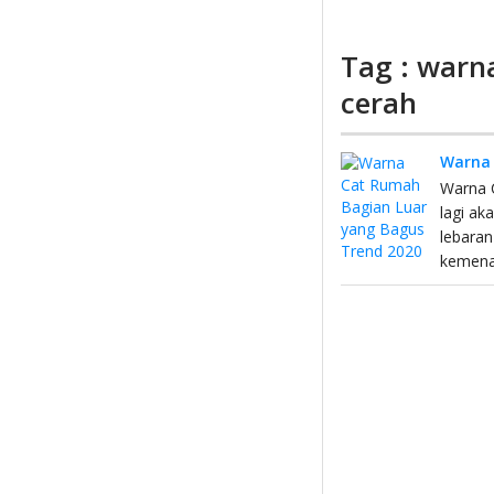
Tag : warn
cerah
Warna 
Warna 
lagi ak
lebaran
kemenan