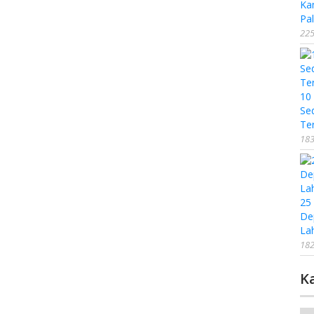
Ka
Pal
225
10
Se
Te
183
25
De
La
182
K
Ka