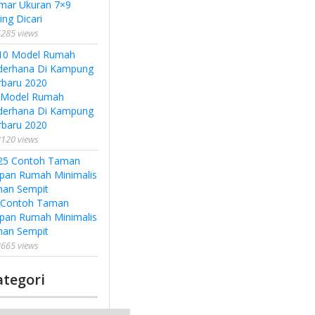
mar Ukuran 7×9
ing Dicari
285 views
 Model Rumah
derhana Di Kampung
rbaru 2020
120 views
 Contoh Taman
pan Rumah Minimalis
han Sempit
665 views
ategori
tegori