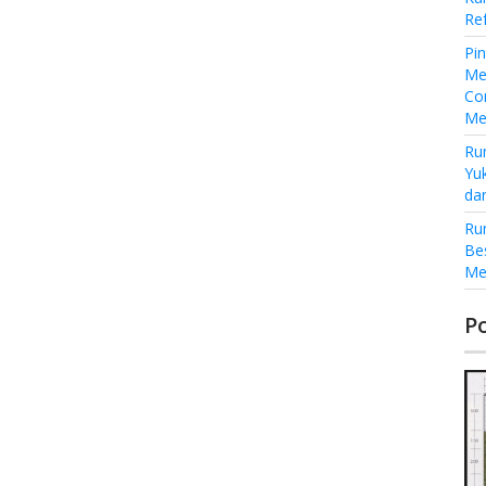
Re
Pi
Me
Co
Me
Ru
Yu
da
Ru
Be
Me
P