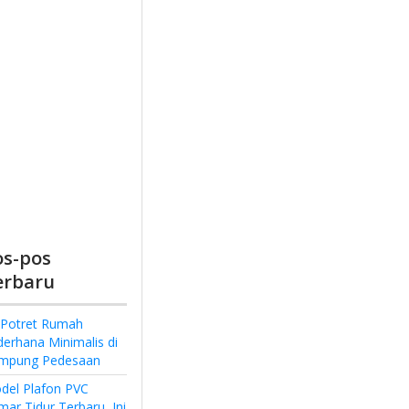
os-pos
erbaru
 Potret Rumah
derhana Minimalis di
mpung Pedesaan
del Plafon PVC
ar Tidur Terbaru, Ini