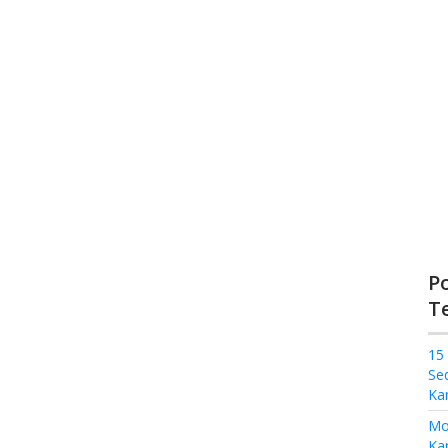
P
T
15
Se
Ka
Mo
Kam