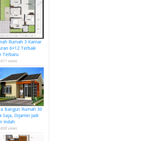
nah Rumah 3 Kamar
uran 6×12 Terbaik
n Terbaru
411 views
ra Bangun Rumah 30
a Saja, Dijamin Jadi
n Indah
808 views