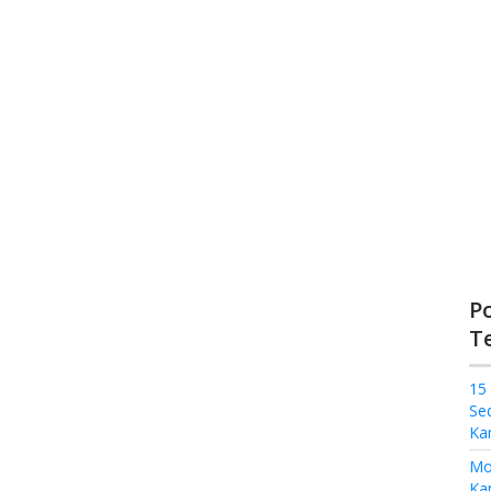
P
T
15
Se
Ka
Mo
Kam