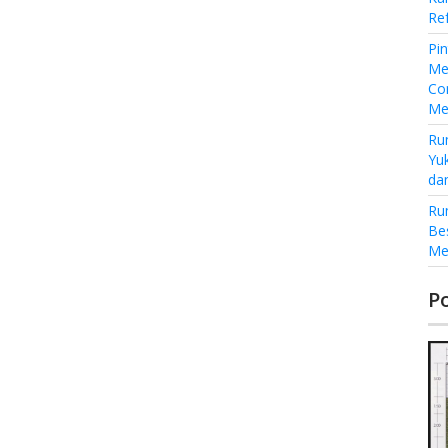
Re
Pi
Me
Co
Me
Ru
Yu
da
Ru
Be
Me
P