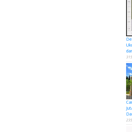
De
Uk
da
315
Ca
Jut
Da
235