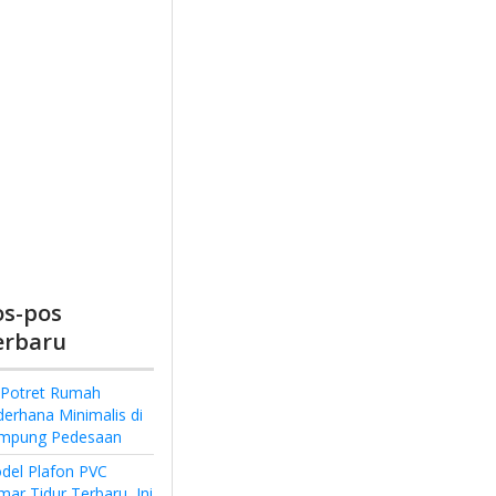
os-pos
erbaru
 Potret Rumah
derhana Minimalis di
mpung Pedesaan
del Plafon PVC
ar Tidur Terbaru, Ini