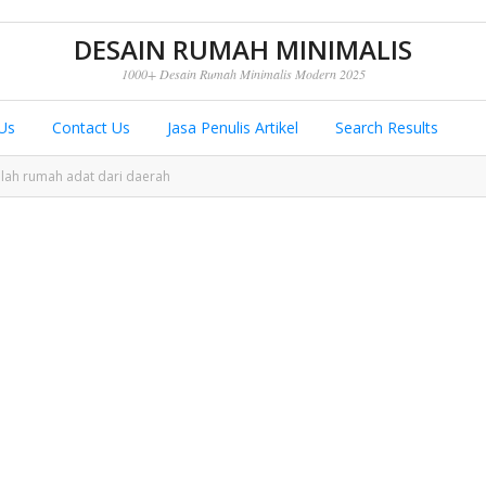
DESAIN RUMAH MINIMALIS
1000+ Desain Rumah Minimalis Modern 2025
Us
Contact Us
Jasa Penulis Artikel
Search Results
lah rumah adat dari daerah