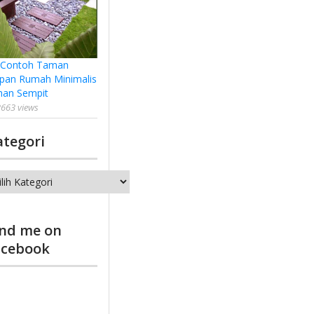
 Contoh Taman
pan Rumah Minimalis
han Sempit
663 views
ategori
tegori
ind me on
acebook