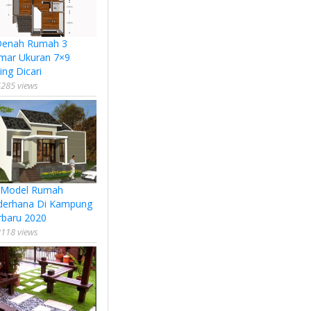
Denah Rumah 3
mar Ukuran 7×9
ing Dicari
285 views
 Model Rumah
derhana Di Kampung
rbaru 2020
118 views