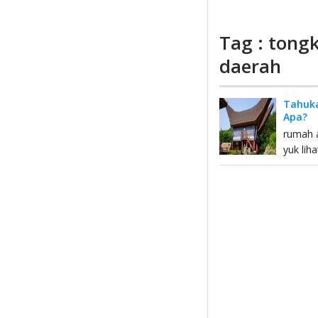
Tag : tong
daerah
Tahuka
Apa?
rumah a
yuk lih