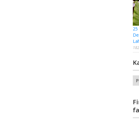
25
De
La
182
K
Ka
F
f