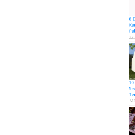
8 
Ka
Pal
225
10
Se
Te
183