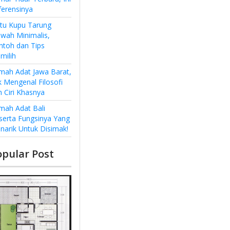
ferensinya
ntu Kupu Tarung
wah Minimalis,
ntoh dan Tips
milih
mah Adat Jawa Barat,
k Mengenal Filosofi
n Ciri Khasnya
mah Adat Bali
serta Fungsinya Yang
narik Untuk Disimak!
opular Post