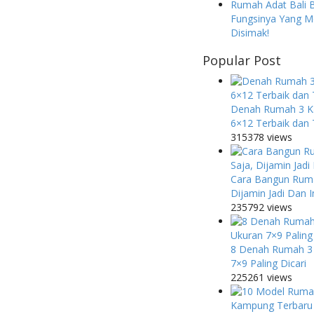
Rumah Adat Bali 
Fungsinya Yang M
Disimak!
Popular Post
Denah Rumah 3 K
6×12 Terbaik dan 
315378 views
Cara Bangun Ruma
Dijamin Jadi Dan 
235792 views
8 Denah Rumah 3
7×9 Paling Dicari
225261 views