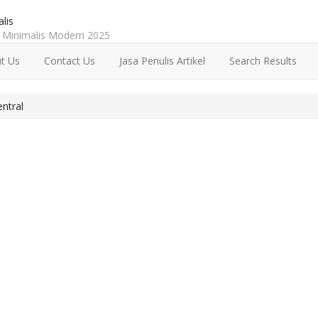
lis
Minimalis Modern 2025
t Us
Contact Us
Jasa Penulis Artikel
Search Results
entral