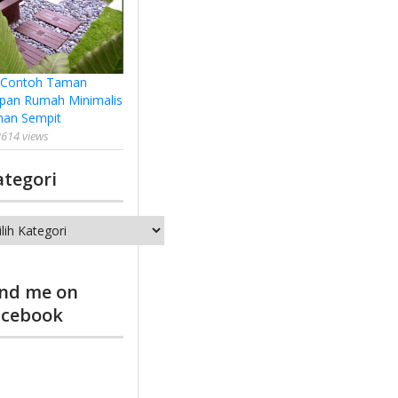
 Contoh Taman
pan Rumah Minimalis
han Sempit
614 views
ategori
tegori
ind me on
acebook