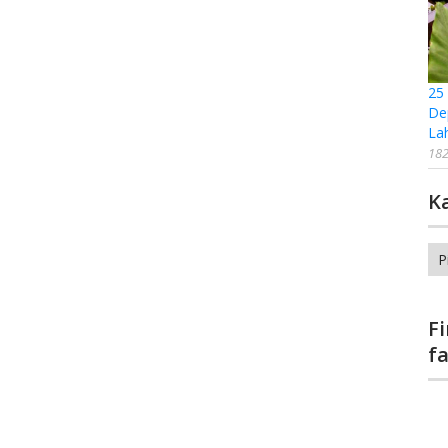
25
De
La
182
K
Ka
F
f