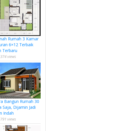
nah Rumah 3 Kamar
uran 6×12 Terbaik
n Terbaru
374 views
ra Bangun Rumah 30
a Saja, Dijamin Jadi
n Indah
791 views