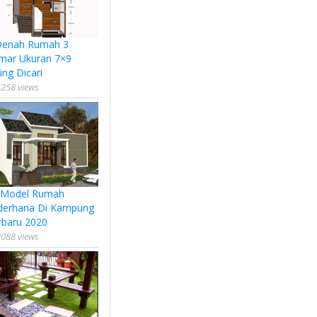
Denah Rumah 3
mar Ukuran 7×9
ing Dicari
258 views
 Model Rumah
derhana Di Kampung
rbaru 2020
088 views