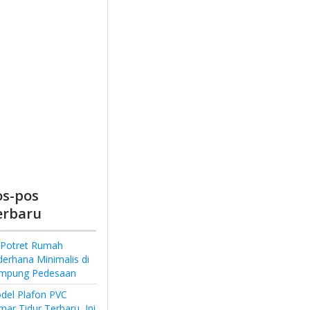
os-pos
erbaru
 Potret Rumah
derhana Minimalis di
mpung Pedesaan
del Plafon PVC
ar Tidur Terbaru, Ini