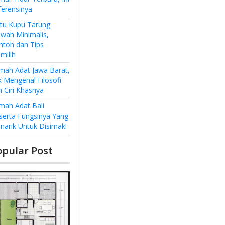
ferensinya
ntu Kupu Tarung
wah Minimalis,
ntoh dan Tips
milih
mah Adat Jawa Barat,
k Mengenal Filosofi
n Ciri Khasnya
mah Adat Bali
serta Fungsinya Yang
narik Untuk Disimak!
opular Post