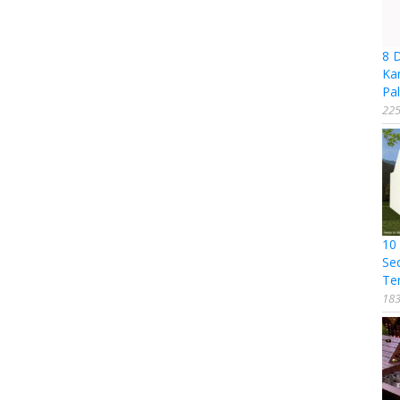
8 
Ka
Pal
225
10
Se
Te
183