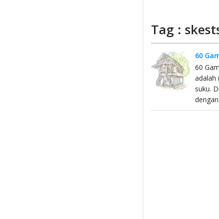
Tag : skes
60 Gam
60 Gam
adalah 
suku. D
dengan 