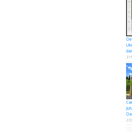
De
Uk
da
315
Ca
Jut
Da
235