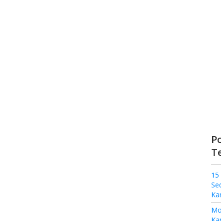
P
T
15
Se
Ka
Mo
Kam