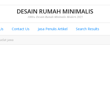
DESAIN RUMAH MINIMALIS
1000+ Desain Rumah Minimalis Modern 2025
Us
Contact Us
Jasa Penulis Artikel
Search Results
 adat jawa