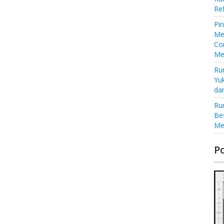
Re
Pi
Me
Co
Me
Ru
Yu
da
Ru
Be
Me
P