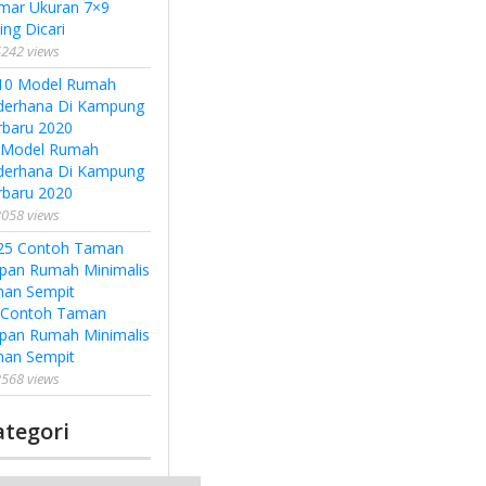
mar Ukuran 7×9
ing Dicari
242 views
 Model Rumah
derhana Di Kampung
rbaru 2020
058 views
 Contoh Taman
pan Rumah Minimalis
han Sempit
568 views
ategori
tegori