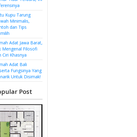
ferensinya
ntu Kupu Tarung
wah Minimalis,
ntoh dan Tips
milih
mah Adat Jawa Barat,
k Mengenal Filosofi
n Ciri Khasnya
mah Adat Bali
serta Fungsinya Yang
narik Untuk Disimak!
opular Post