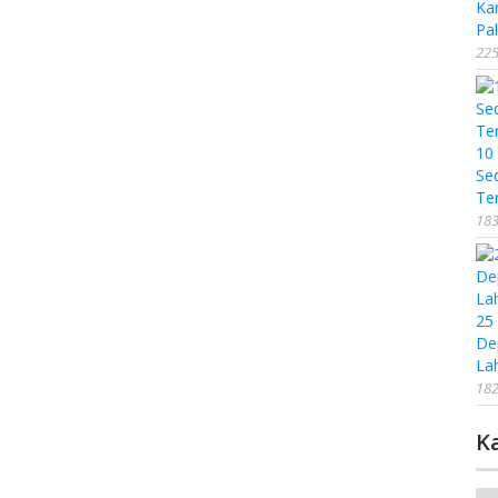
Ka
Pal
225
10
Se
Te
183
25
De
La
182
K
Ka