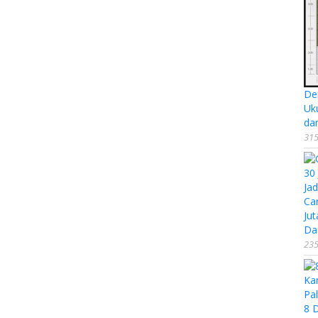
De
Uk
da
315
Ca
Jut
Da
235
8 