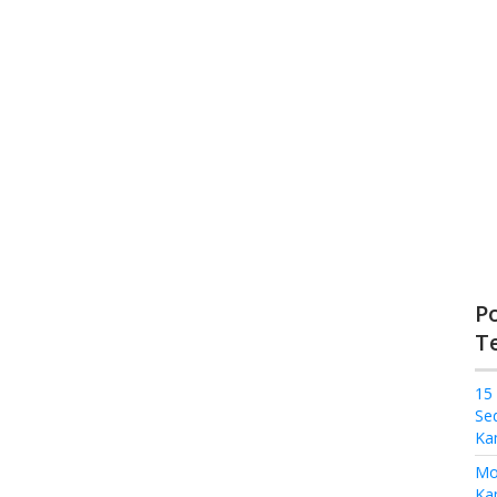
P
T
15
Se
Ka
Mo
Kam