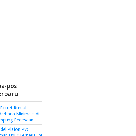
os-pos
erbaru
 Potret Rumah
derhana Minimalis di
mpung Pedesaan
del Plafon PVC
ar Tidur Terbaru, Ini