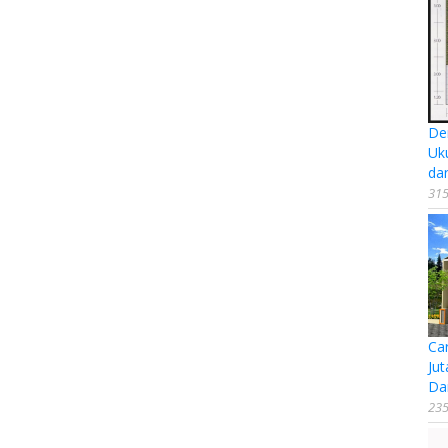
De
Uk
da
315
Ca
Jut
Da
235