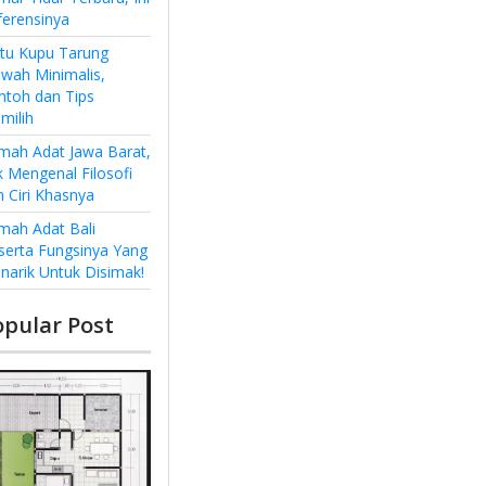
ferensinya
ntu Kupu Tarung
wah Minimalis,
ntoh dan Tips
milih
mah Adat Jawa Barat,
k Mengenal Filosofi
n Ciri Khasnya
mah Adat Bali
serta Fungsinya Yang
narik Untuk Disimak!
opular Post