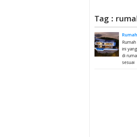
Tag : rum
Rumah 
Rumah t
ini yan
di rum
sesuai