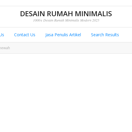
DESAIN RUMAH MINIMALIS
1000+ Desain Rumah Minimalis Modern 2025
Us
Contact Us
Jasa Penulis Artikel
Search Results
 mewah