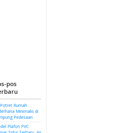
os-pos
erbaru
 Potret Rumah
derhana Minimalis di
mpung Pedesaan
del Plafon PVC
ar Tidur Terbaru, Ini