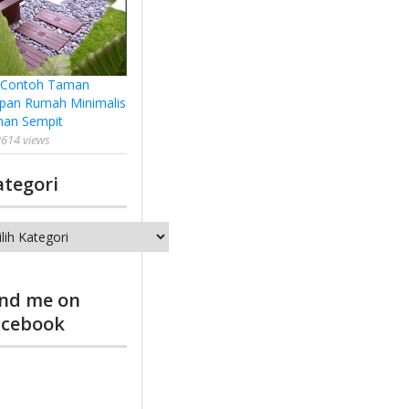
 Contoh Taman
pan Rumah Minimalis
han Sempit
614 views
ategori
tegori
ind me on
acebook