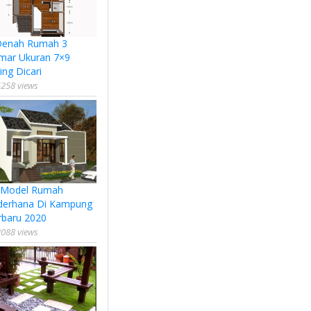
Denah Rumah 3
mar Ukuran 7×9
ing Dicari
258 views
 Model Rumah
derhana Di Kampung
rbaru 2020
088 views