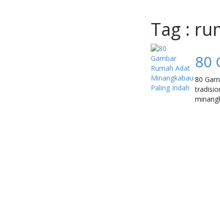
Tag : r
80 
80 Gamb
tradisi
minangk