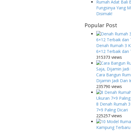
Rumah Adat Bali 
Fungsinya Yang M
Disimak!
Popular Post
Denah Rumah 3 K
6×12 Terbaik dan 
315373 views
Cara Bangun Ruma
Dijamin Jadi Dan 
235790 views
8 Denah Rumah 3
7×9 Paling Dicari
225257 views