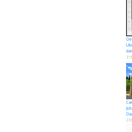
De
Uk
da
315
Ca
Jut
Da
235