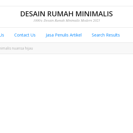
DESAIN RUMAH MINIMALIS
1000+ Desain Rumah Minimalis Modern 2025
Us
Contact Us
Jasa Penulis Artikel
Search Results
imalis nuansa hijau