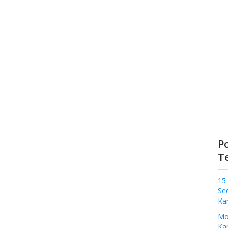
P
T
15
Se
Ka
Mo
Kam