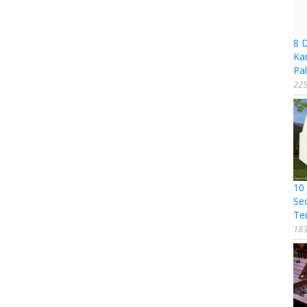
8 
Ka
Pal
225
10
Se
Te
183