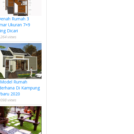
Denah Rumah 3
mar Ukuran 7×9
ing Dicari
264 views
 Model Rumah
derhana Di Kampung
rbaru 2020
098 views