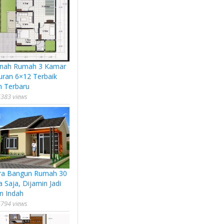
nah Rumah 3 Kamar
uran 6×12 Terbaik
n Terbaru
383 views
ra Bangun Rumah 30
a Saja, Dijamin Jadi
n Indah
794 views