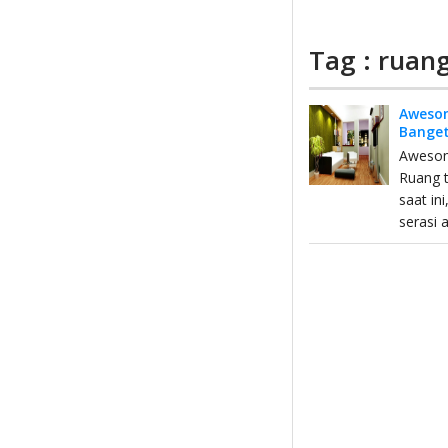
Tag : ruan
Awesom
Bange
Awesome
Ruang 
saat in
serasi 