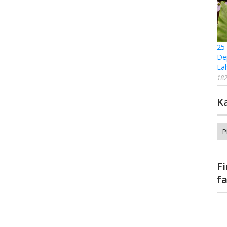
25
De
La
182
K
Ka
F
f