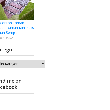
 Contoh Taman
pan Rumah Minimalis
han Sempit
632 views
ategori
tegori
ind me on
acebook