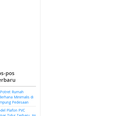
os-pos
erbaru
 Potret Rumah
derhana Minimalis di
mpung Pedesaan
del Plafon PVC
ar Tidur Terbaru, Ini