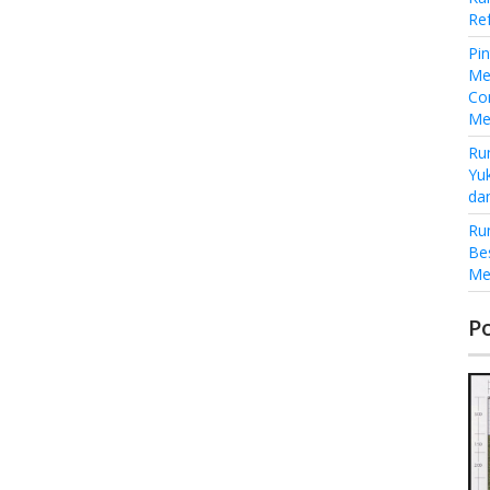
Re
Pi
Me
Co
Me
Ru
Yu
da
Ru
Be
Me
P