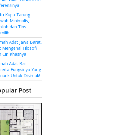
ferensinya
ntu Kupu Tarung
wah Minimalis,
ntoh dan Tips
milih
mah Adat Jawa Barat,
k Mengenal Filosofi
n Ciri Khasnya
mah Adat Bali
serta Fungsinya Yang
narik Untuk Disimak!
opular Post