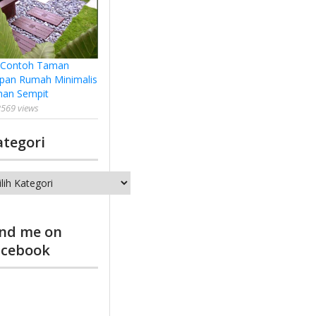
 Contoh Taman
pan Rumah Minimalis
han Sempit
569 views
ategori
tegori
ind me on
acebook