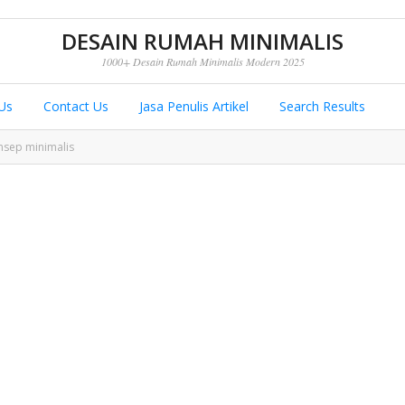
DESAIN RUMAH MINIMALIS
1000+ Desain Rumah Minimalis Modern 2025
Us
Contact Us
Jasa Penulis Artikel
Search Results
nsep minimalis