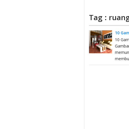
Tag : ruan
10 Gam
10 Gam
Gambara
memunc
membuat