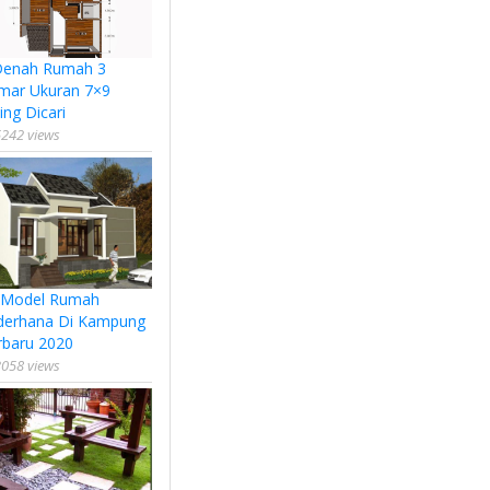
Denah Rumah 3
mar Ukuran 7×9
ing Dicari
242 views
 Model Rumah
derhana Di Kampung
rbaru 2020
058 views