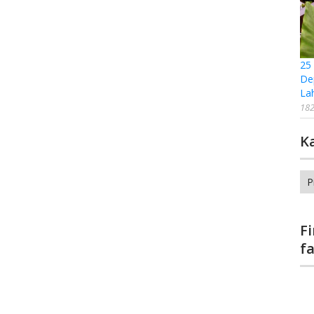
25
De
La
182
K
Ka
F
f