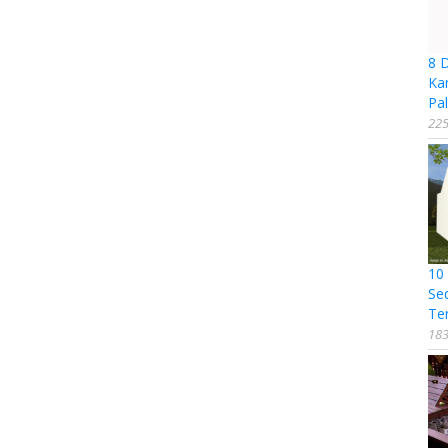
8 
Ka
Pal
225
10
Se
Te
183