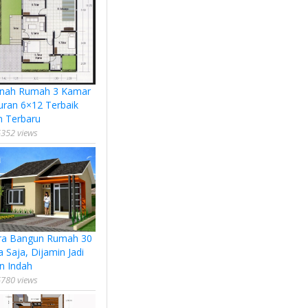
nah Rumah 3 Kamar
uran 6×12 Terbaik
n Terbaru
352 views
ra Bangun Rumah 30
a Saja, Dijamin Jadi
n Indah
780 views