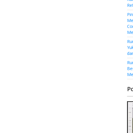
Re
Pi
Me
Co
Me
Ru
Yu
da
Ru
Be
Me
P