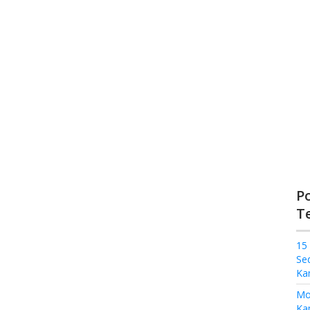
P
T
15
Se
Ka
Mo
Kam