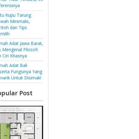
ferensinya
ntu Kupu Tarung
wah Minimalis,
ntoh dan Tips
milih
mah Adat Jawa Barat,
k Mengenal Filosofi
n Ciri Khasnya
mah Adat Bali
serta Fungsinya Yang
narik Untuk Disimak!
opular Post