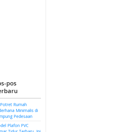
os-pos
erbaru
 Potret Rumah
derhana Minimalis di
mpung Pedesaan
del Plafon PVC
ar Tidur Terbaru, Ini