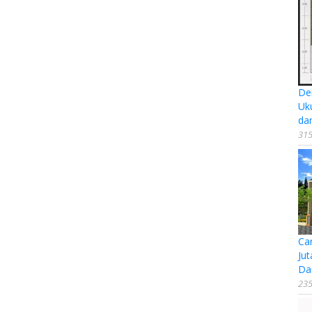
De
Uk
da
315
Ca
Jut
Da
235