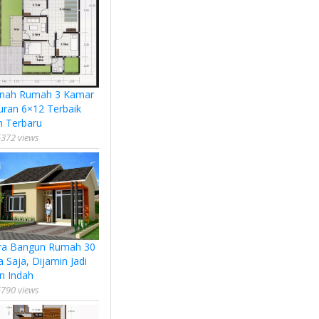
nah Rumah 3 Kamar
uran 6×12 Terbaik
n Terbaru
372 views
ra Bangun Rumah 30
a Saja, Dijamin Jadi
n Indah
790 views