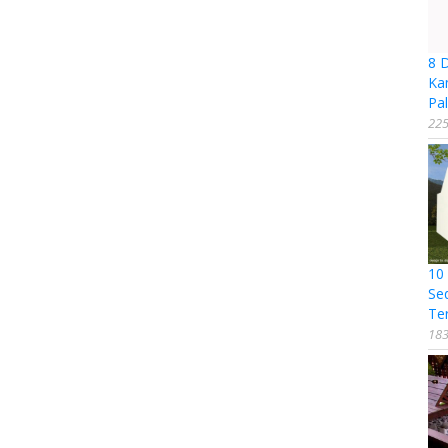
8 
Ka
Pal
225
10
Se
Te
183