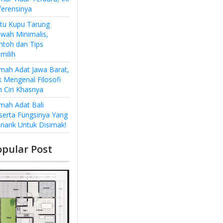
ferensinya
ntu Kupu Tarung
wah Minimalis,
ntoh dan Tips
milih
mah Adat Jawa Barat,
k Mengenal Filosofi
n Ciri Khasnya
mah Adat Bali
serta Fungsinya Yang
narik Untuk Disimak!
opular Post