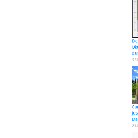
De
Uk
da
315
Ca
Jut
Da
235