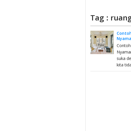
Tag : ruan
Contoh
Nyam
Contoh
Nyaman
suka d
kita tid