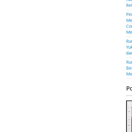
Re
Pi
Me
Co
Me
Ru
Yu
da
Ru
Be
Me
P