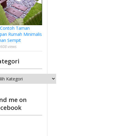
 Contoh Taman
pan Rumah Minimalis
han Sempit
608 views
ategori
tegori
ind me on
acebook