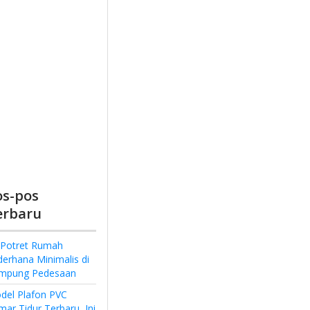
os-pos
erbaru
 Potret Rumah
derhana Minimalis di
mpung Pedesaan
del Plafon PVC
ar Tidur Terbaru, Ini