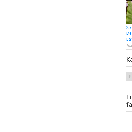
25
De
La
182
K
Ka
F
f