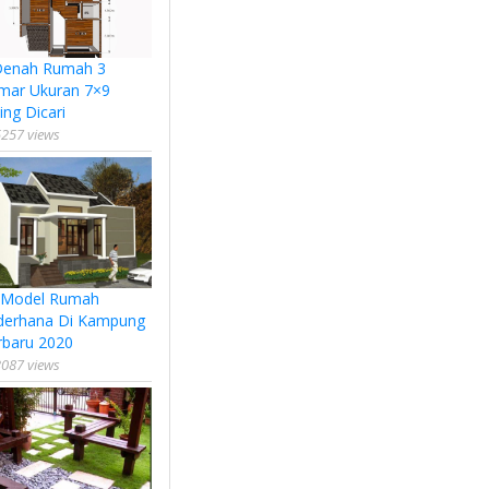
Denah Rumah 3
mar Ukuran 7×9
ing Dicari
257 views
 Model Rumah
derhana Di Kampung
rbaru 2020
087 views