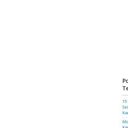
P
T
15
Se
Ka
Mo
Kam