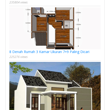
235804 views
8 Denah Rumah 3 Kamar Ukuran 7×9 Paling Dicari
225276 views