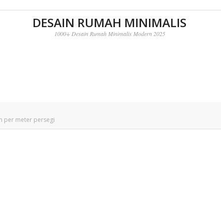
DESAIN RUMAH MINIMALIS
1000+ Desain Rumah Minimalis Modern 2025
 per meter persegi