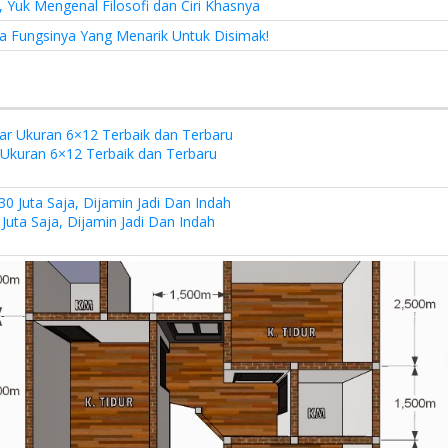
 Yuk Mengenal Filosofi dan Ciri Khasnya
a Fungsinya Yang Menarik Untuk Disimak!
kuran 6×12 Terbaik dan Terbaru
uta Saja, Dijamin Jadi Dan Indah