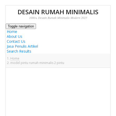
DESAIN RUMAH MINIMALIS
1000+ Desain Rumah Minimalis Modern 2025
Toggle navigation
Home
About Us
Contact Us
Jasa Penulis Artikel
Search Results
Home
model pintu rumah minimalis 2 pintu