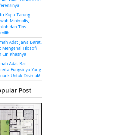
ferensinya
ntu Kupu Tarung
wah Minimalis,
ntoh dan Tips
milih
mah Adat Jawa Barat,
k Mengenal Filosofi
n Ciri Khasnya
mah Adat Bali
serta Fungsinya Yang
narik Untuk Disimak!
opular Post