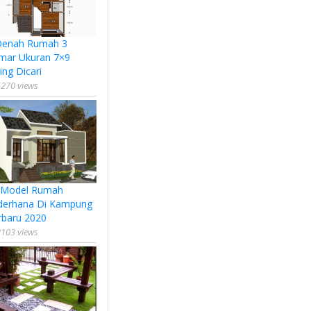
Denah Rumah 3
mar Ukuran 7×9
ing Dicari
270 views
 Model Rumah
derhana Di Kampung
rbaru 2020
103 views