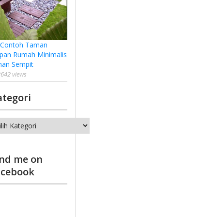
 Contoh Taman
pan Rumah Minimalis
han Sempit
642 views
ategori
tegori
ind me on
acebook