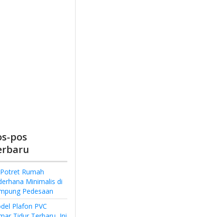
os-pos
erbaru
 Potret Rumah
derhana Minimalis di
mpung Pedesaan
del Plafon PVC
ar Tidur Terbaru, Ini