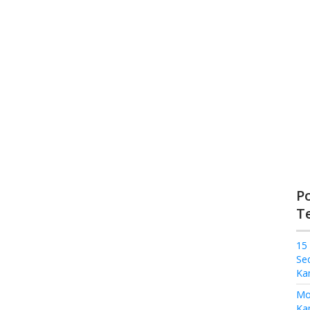
P
T
15
Se
Ka
Mo
Kam