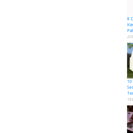
8 
Ka
Pal
225
10
Se
Te
183