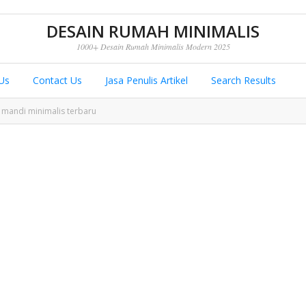
DESAIN RUMAH MINIMALIS
1000+ Desain Rumah Minimalis Modern 2025
Us
Contact Us
Jasa Penulis Artikel
Search Results
 mandi minimalis terbaru