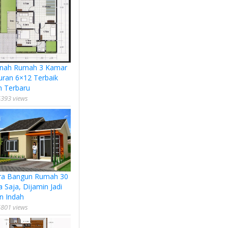
nah Rumah 3 Kamar
uran 6×12 Terbaik
n Terbaru
393 views
ra Bangun Rumah 30
a Saja, Dijamin Jadi
n Indah
801 views