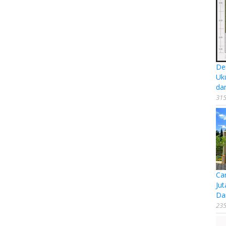
De
Uk
da
315
Ca
Jut
Da
235