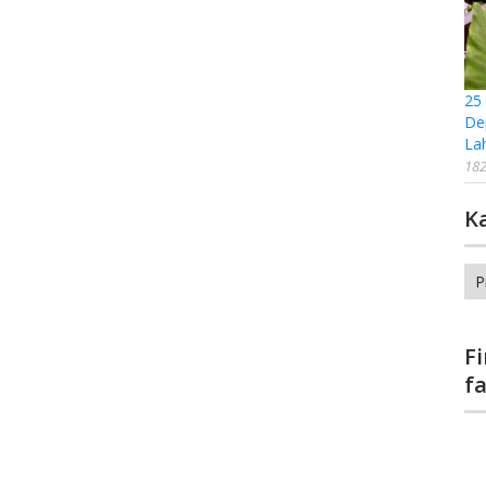
25
De
La
182
K
Ka
F
f