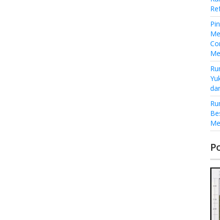
Re
Pi
Me
Co
Me
Ru
Yu
da
Ru
Be
Me
P