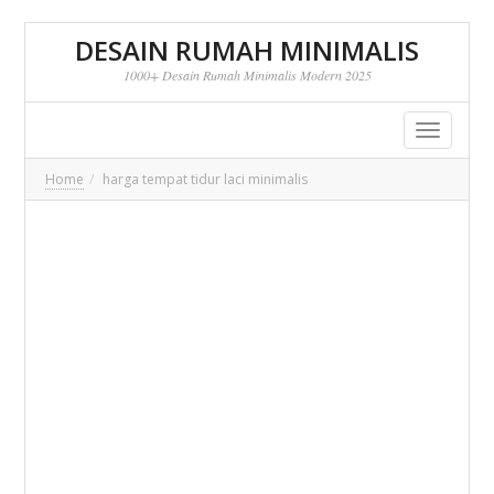
DESAIN RUMAH MINIMALIS
1000+ Desain Rumah Minimalis Modern 2025
Toggle
navigatio
Home
harga tempat tidur laci minimalis