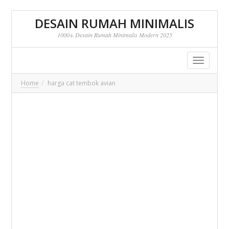
DESAIN RUMAH MINIMALIS
1000+ Desain Rumah Minimalis Modern 2025
Toggle
navigatio
Home
harga cat tembok avian