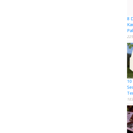
8 
Ka
Pal
225
10
Se
Te
183