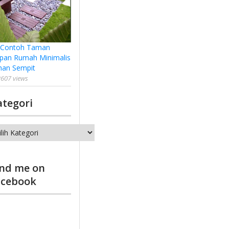
 Contoh Taman
pan Rumah Minimalis
han Sempit
607 views
ategori
tegori
ind me on
acebook