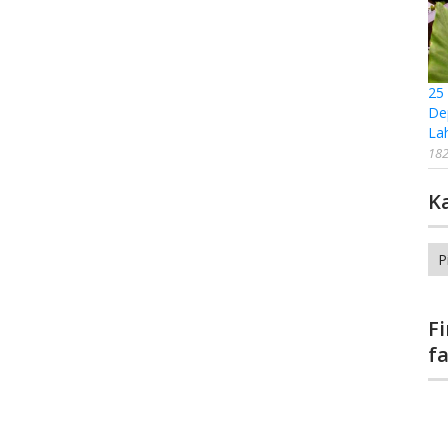
25
De
La
182
K
Ka
F
f