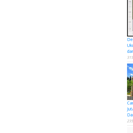
De
Uk
da
315
Ca
Jut
Da
235