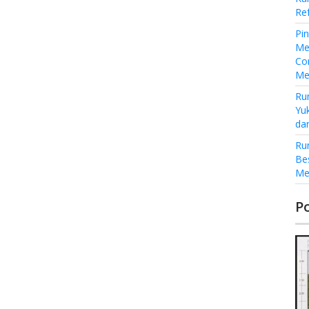
Re
Pi
Me
Co
Me
Ru
Yu
da
Ru
Be
Me
P