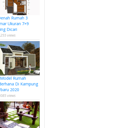
Denah Rumah 3
mar Ukuran 7×9
ing Dicari
255 views
 Model Rumah
derhana Di Kampung
rbaru 2020
085 views