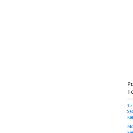
P
T
15
Se
Ka
Mo
Kam