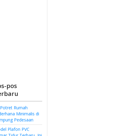
os-pos
erbaru
 Potret Rumah
derhana Minimalis di
mpung Pedesaan
del Plafon PVC
ar Tidur Terbaru, Ini