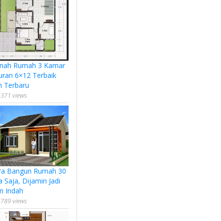
nah Rumah 3 Kamar
uran 6×12 Terbaik
n Terbaru
371 views
ra Bangun Rumah 30
a Saja, Dijamin Jadi
n Indah
789 views