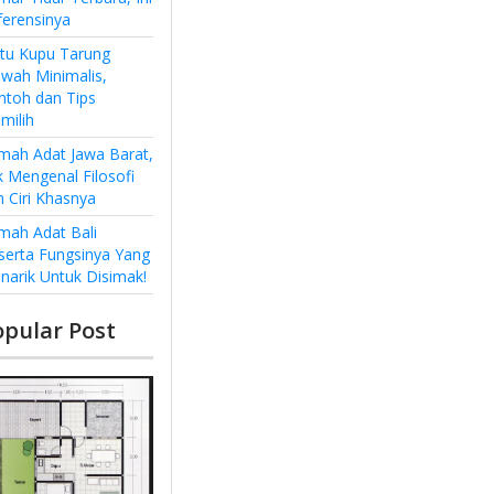
ferensinya
ntu Kupu Tarung
wah Minimalis,
ntoh dan Tips
milih
mah Adat Jawa Barat,
k Mengenal Filosofi
n Ciri Khasnya
mah Adat Bali
serta Fungsinya Yang
narik Untuk Disimak!
opular Post