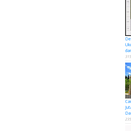
De
Uk
da
315
Ca
Jut
Da
235