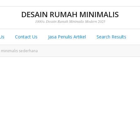
DESAIN RUMAH MINIMALIS
1000+ Desain Rumah Minimalis Modern 2025
Us
Contact Us
Jasa Penulis Artikel
Search Results
minimalis sederhana