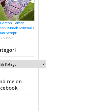
 Contoh Taman
pan Rumah Minimalis
han Sempit
577 views
ategori
tegori
ind me on
acebook