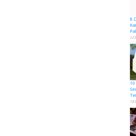
8 
Ka
Pal
225
10
Se
Te
183