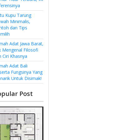
ferensinya
ntu Kupu Tarung
wah Minimalis,
ntoh dan Tips
milih
mah Adat Jawa Barat,
k Mengenal Filosofi
n Ciri Khasnya
mah Adat Bali
serta Fungsinya Yang
narik Untuk Disimak!
opular Post