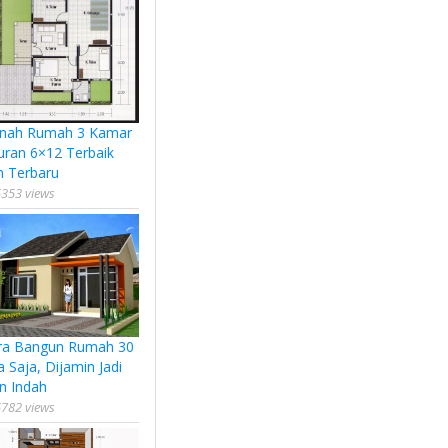
nah Rumah 3 Kamar
uran 6×12 Terbaik
n Terbaru
353 views
ra Bangun Rumah 30
a Saja, Dijamin Jadi
n Indah
782 views