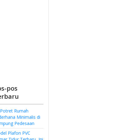
os-pos
erbaru
 Potret Rumah
derhana Minimalis di
mpung Pedesaan
del Plafon PVC
ar Tidur Terbaru, Ini