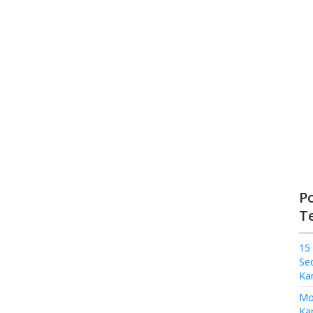
P
T
15
Se
Ka
Mo
Kam