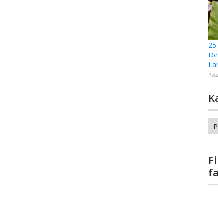
25
De
La
182
K
Ka
F
f