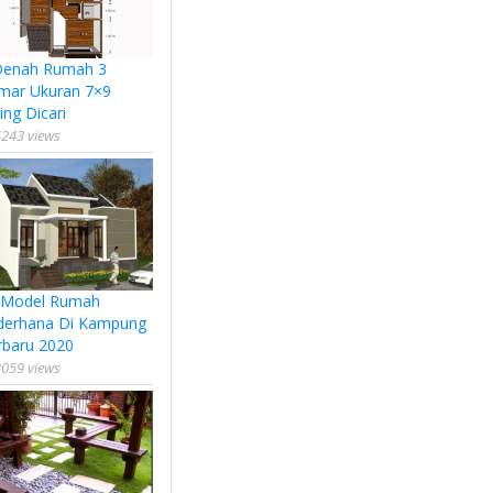
Denah Rumah 3
mar Ukuran 7×9
ing Dicari
243 views
 Model Rumah
derhana Di Kampung
rbaru 2020
059 views