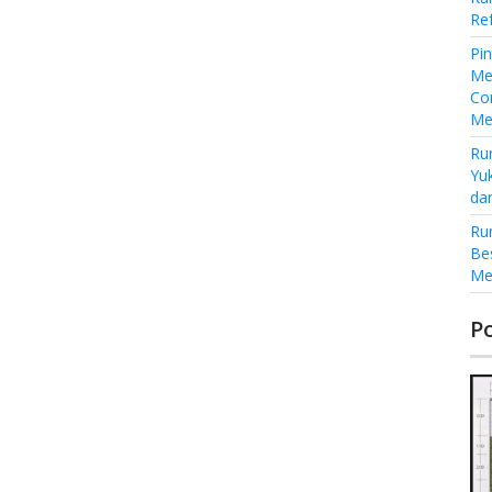
Re
Pi
Me
Co
Me
Ru
Yu
da
Ru
Be
Me
P