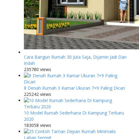
Cara Bangun Rumah 30 Juta Saja, Dijamin Jadi Dan
Indah
235780 views
8 Denah Rumah 3 Kamar Ukuran 7×9 Paling Dicari
225242 views
10 Model Rumah Sederhana Di Kampung Terbaru
2020
183058 views