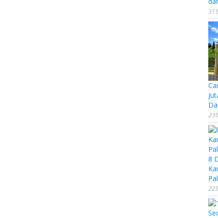
da
315
Ca
Jut
Da
235
8 
Ka
Pal
225