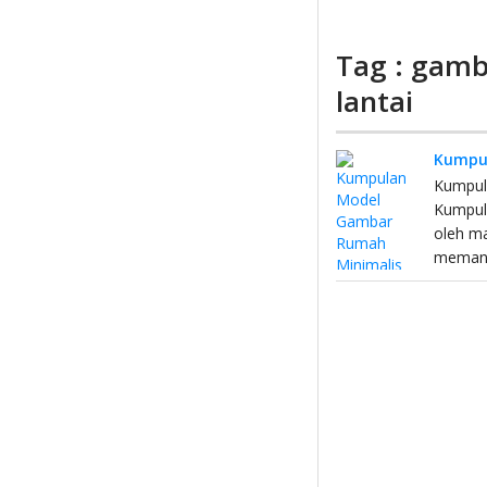
Tag : gamb
lantai
Kumpul
Kumpul
Kumpula
oleh m
memang