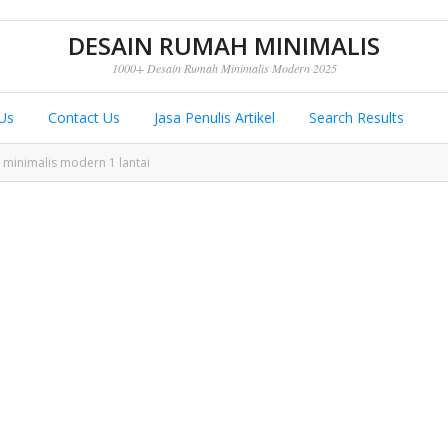
DESAIN RUMAH MINIMALIS
1000+ Desain Rumah Minimalis Modern 2025
Us
Contact Us
Jasa Penulis Artikel
Search Results
minimalis modern 1 lantai