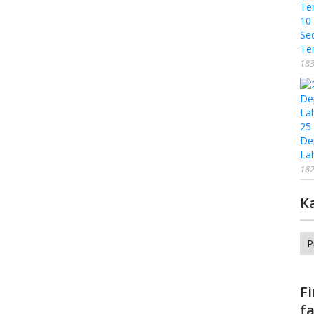
10
Se
Te
183
25
De
La
182
K
Ka
F
f