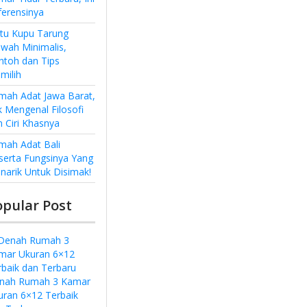
ferensinya
ntu Kupu Tarung
wah Minimalis,
ntoh dan Tips
milih
mah Adat Jawa Barat,
k Mengenal Filosofi
n Ciri Khasnya
mah Adat Bali
serta Fungsinya Yang
narik Untuk Disimak!
opular Post
nah Rumah 3 Kamar
uran 6×12 Terbaik