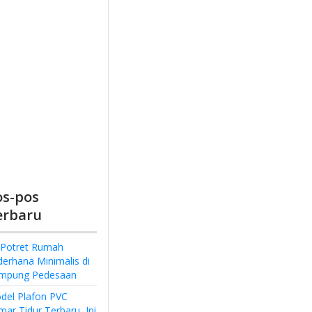
os-pos
erbaru
 Potret Rumah
derhana Minimalis di
mpung Pedesaan
del Plafon PVC
ar Tidur Terbaru, Ini