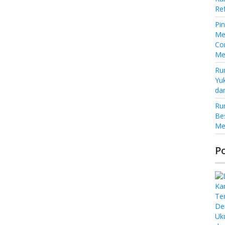
Re
Pi
Me
Co
Me
Ru
Yu
da
Ru
Be
Me
P
De
Uk