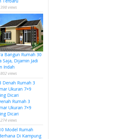
n Terbaru
398 views
ra Bangun Rumah 30
a Saja, Dijamin Jadi
n Indah
802 views
Denah Rumah 3
mar Ukuran 7×9
ing Dicari
274 views