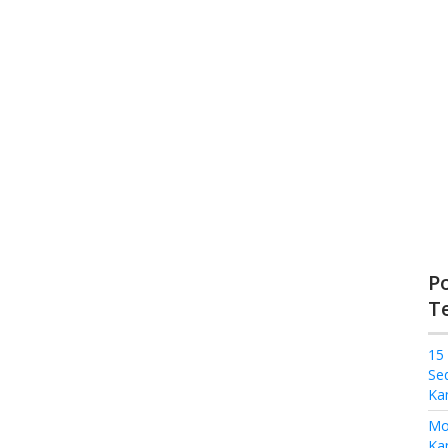
P
T
15
Se
Ka
Mo
Kam