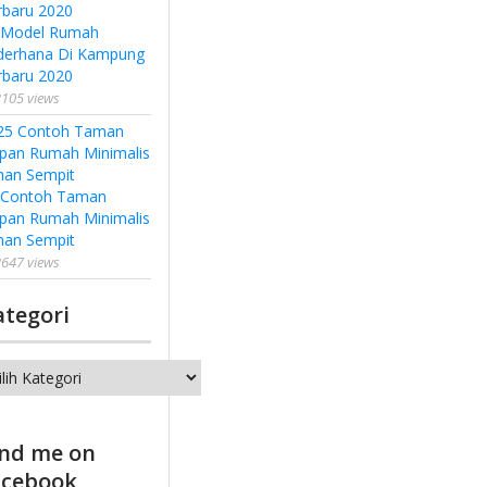
 Model Rumah
derhana Di Kampung
rbaru 2020
105 views
 Contoh Taman
pan Rumah Minimalis
han Sempit
647 views
ategori
tegori
ind me on
acebook