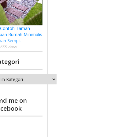
 Contoh Taman
pan Rumah Minimalis
han Sempit
655 views
ategori
tegori
ind me on
acebook