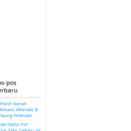
os-pos
erbaru
 Potret Rumah
derhana Minimalis di
mpung Pedesaan
del Plafon PVC
ar Tidur Terbaru, Ini