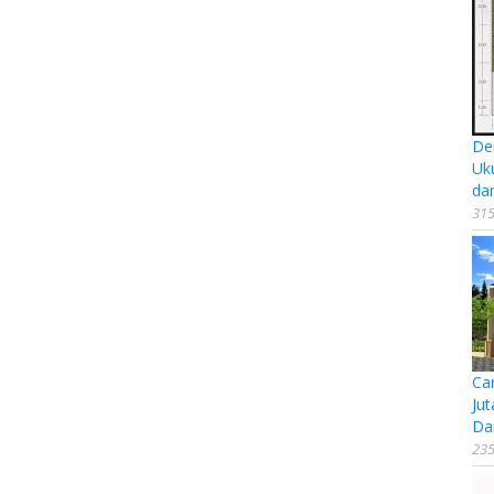
De
Uk
da
315
Ca
Jut
Da
235