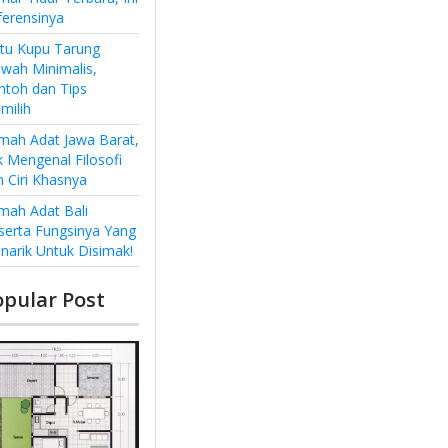
ferensinya
ntu Kupu Tarung
wah Minimalis,
ntoh dan Tips
milih
mah Adat Jawa Barat,
k Mengenal Filosofi
n Ciri Khasnya
mah Adat Bali
serta Fungsinya Yang
narik Untuk Disimak!
opular Post