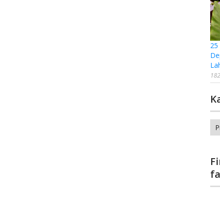
25
De
La
182
K
Ka
F
f