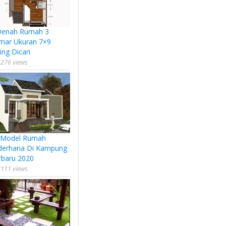
Denah Rumah 3
mar Ukuran 7×9
ing Dicari
276 views
 Model Rumah
derhana Di Kampung
rbaru 2020
111 views