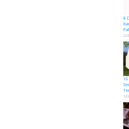
8 
Ka
Pal
225
10
Se
Te
183