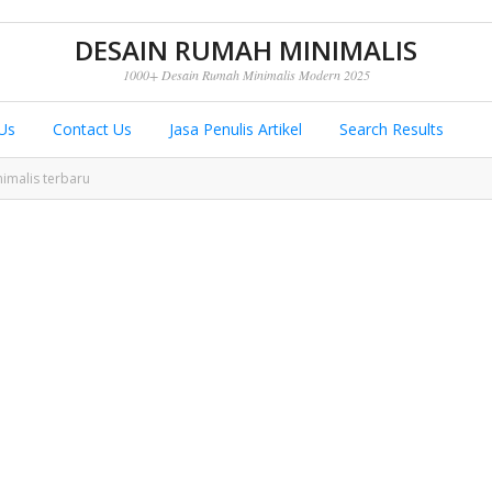
DESAIN RUMAH MINIMALIS
1000+ Desain Rumah Minimalis Modern 2025
Us
Contact Us
Jasa Penulis Artikel
Search Results
imalis terbaru