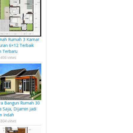
nah Rumah 3 Kamar
uran 6×12 Terbaik
n Terbaru
406 views
ra Bangun Rumah 30
a Saja, Dijamin Jadi
n Indah
804 views