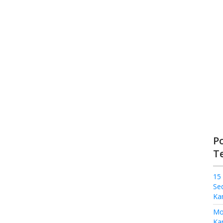
P
T
15
Se
Ka
Mo
Kam