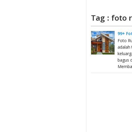
Tag : foto
99+ Fo
Foto R
adalah 
keluar
bagus 
Memba