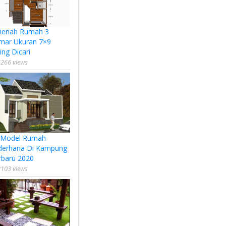
Denah Rumah 3
mar Ukuran 7×9
ing Dicari
266 views
 Model Rumah
derhana Di Kampung
rbaru 2020
103 views