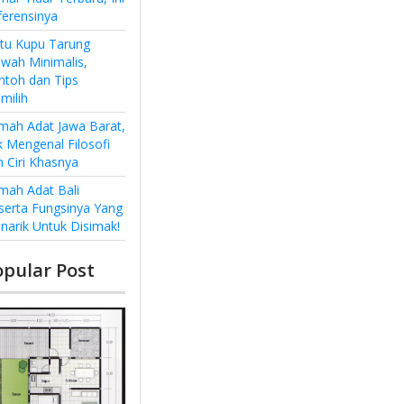
ferensinya
ntu Kupu Tarung
wah Minimalis,
ntoh dan Tips
milih
mah Adat Jawa Barat,
k Mengenal Filosofi
n Ciri Khasnya
mah Adat Bali
serta Fungsinya Yang
narik Untuk Disimak!
opular Post