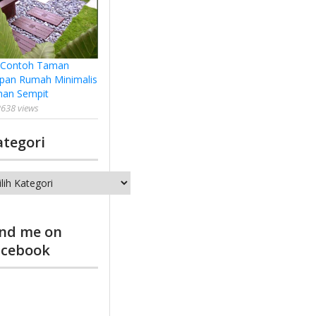
 Contoh Taman
pan Rumah Minimalis
han Sempit
638 views
ategori
tegori
ind me on
acebook