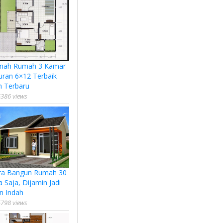
nah Rumah 3 Kamar
uran 6×12 Terbaik
n Terbaru
386 views
ra Bangun Rumah 30
a Saja, Dijamin Jadi
n Indah
798 views