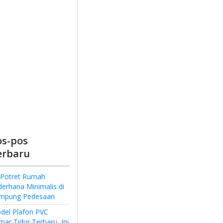
os-pos
erbaru
 Potret Rumah
derhana Minimalis di
mpung Pedesaan
del Plafon PVC
ar Tidur Terbaru, Ini