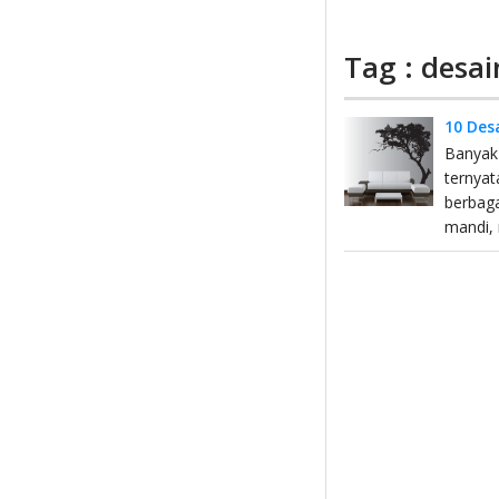
Tag : desa
10 Des
Banyak 
ternyat
berbaga
mandi, 