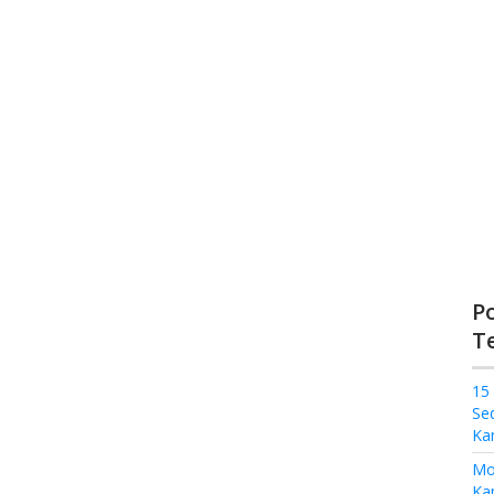
P
T
15
Se
Ka
Mo
Kam