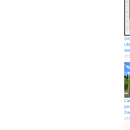
De
Uk
da
315
Ca
Jut
Da
235