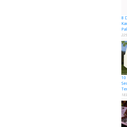
8 
Ka
Pal
225
10
Se
Te
183