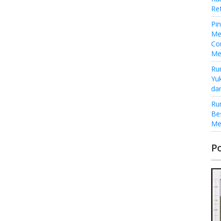
Re
Pi
Me
Co
Me
Ru
Yu
da
Ru
Be
Me
P