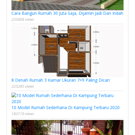
Cara Bangun Rumah 30 Juta Saja, Dijamin Jadi Dan Indah
235808 views
8 Denah Rumah 3 Kamar Ukuran 7×9 Paling Dicari
225285 views
10 Model Rumah Sederhana Di Kampung Terbaru 2020
183119 views