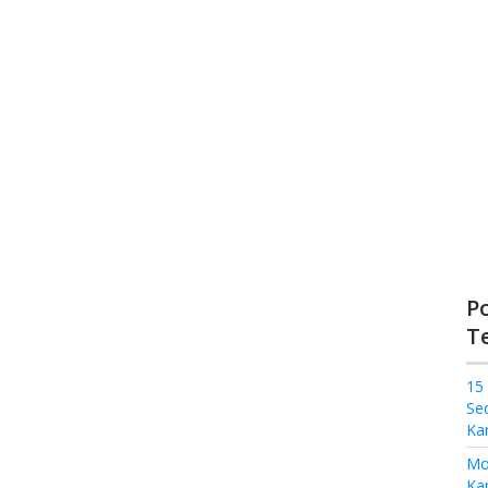
P
T
15
Se
Ka
Mo
Kam