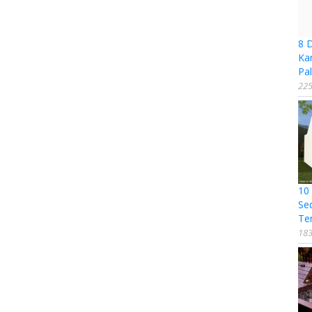
8 
Ka
Pal
225
10
Se
Te
183