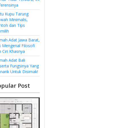
ferensinya
ntu Kupu Tarung
wah Minimalis,
ntoh dan Tips
milih
mah Adat Jawa Barat,
k Mengenal Filosofi
n Ciri Khasnya
mah Adat Bali
serta Fungsinya Yang
narik Untuk Disimak!
opular Post