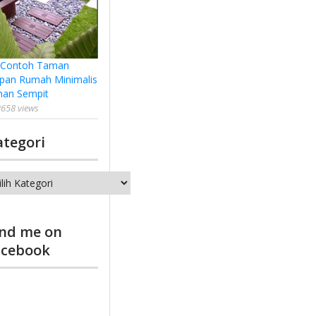
 Contoh Taman
pan Rumah Minimalis
han Sempit
658 views
ategori
tegori
ind me on
acebook