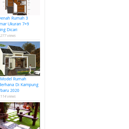
Denah Rumah 3
mar Ukuran 7×9
ing Dicari
277 views
 Model Rumah
derhana Di Kampung
rbaru 2020
114 views