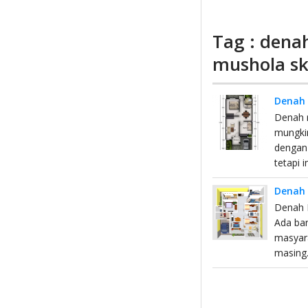
Tag : dena
mushola sk
Denah 
Denah r
mungki
dengan
tetapi 
Denah 
Denah 
Ada ban
masyara
masing.