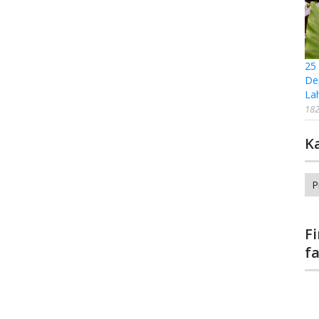
25
De
La
182
K
Ka
F
f