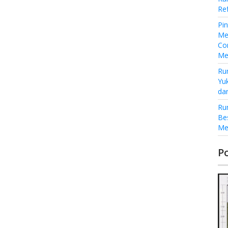
Re
Pi
Me
Co
Me
Ru
Yu
da
Ru
Be
Me
P