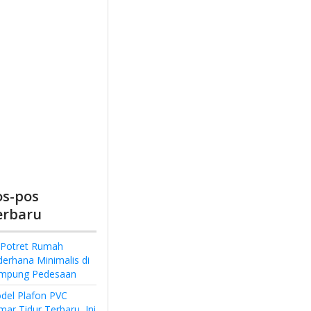
os-pos
erbaru
 Potret Rumah
derhana Minimalis di
mpung Pedesaan
del Plafon PVC
ar Tidur Terbaru, Ini