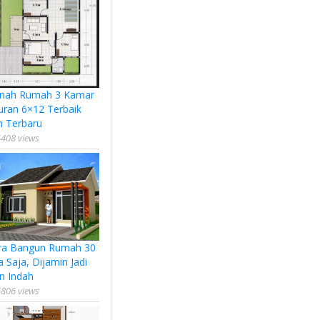
nah Rumah 3 Kamar
uran 6×12 Terbaik
n Terbaru
408 views
ra Bangun Rumah 30
a Saja, Dijamin Jadi
n Indah
806 views