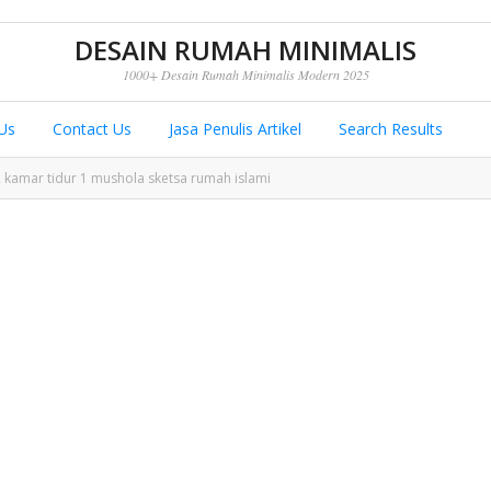
DESAIN RUMAH MINIMALIS
1000+ Desain Rumah Minimalis Modern 2025
Us
Contact Us
Jasa Penulis Artikel
Search Results
kamar tidur 1 mushola sketsa rumah islami