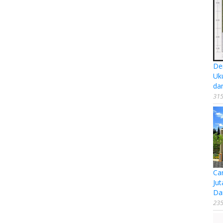
De
Uk
da
315
Ca
Jut
Da
235