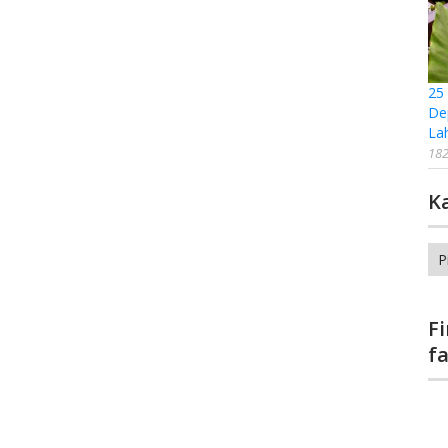
25
De
La
182
K
Ka
F
f