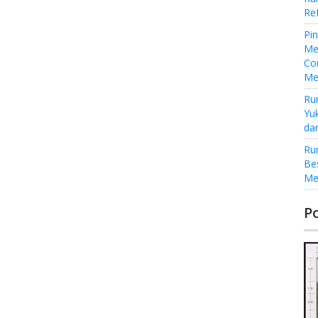
Re
Pi
Me
Co
Me
Ru
Yu
da
Ru
Be
Me
P