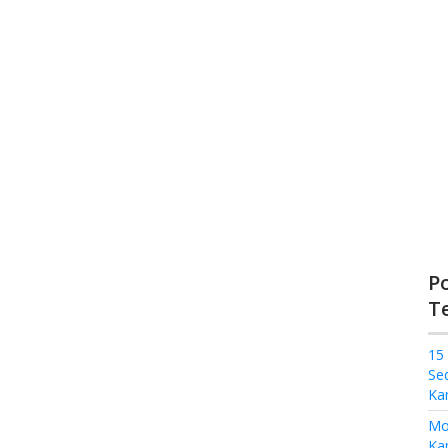
P
T
15
Se
Ka
Mo
Kam