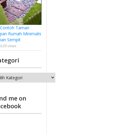
 Contoh Taman
pan Rumah Minimalis
han Sempit
639 views
ategori
tegori
ind me on
acebook