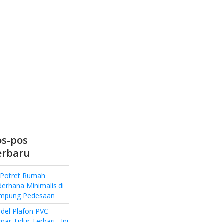
os-pos
erbaru
 Potret Rumah
derhana Minimalis di
mpung Pedesaan
del Plafon PVC
ar Tidur Terbaru, Ini