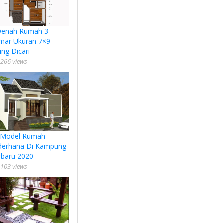
Denah Rumah 3
mar Ukuran 7×9
ing Dicari
266 views
 Model Rumah
derhana Di Kampung
rbaru 2020
103 views