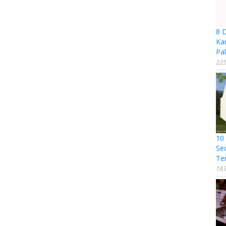
8 
Ka
Pal
225
10
Se
Te
183