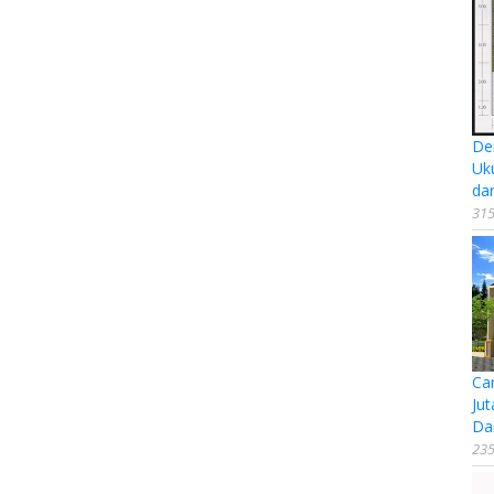
De
Uk
da
315
Ca
Jut
Da
235