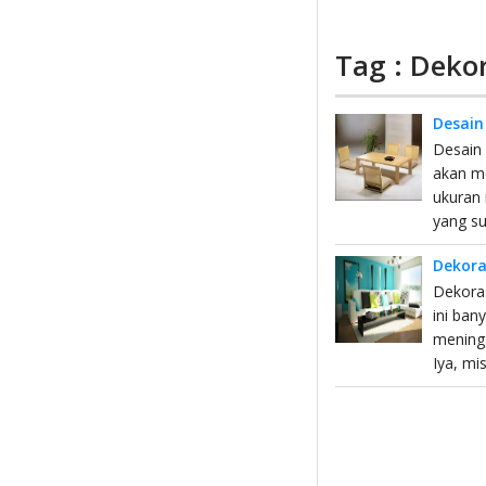
Tag : Deko
Desain
Desain 
akan m
ukuran 
yang su
Dekora
Dekoras
ini ba
mening
Iya, mi