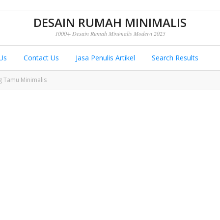
DESAIN RUMAH MINIMALIS
1000+ Desain Rumah Minimalis Modern 2025
Us
Contact Us
Jasa Penulis Artikel
Search Results
g Tamu Minimalis