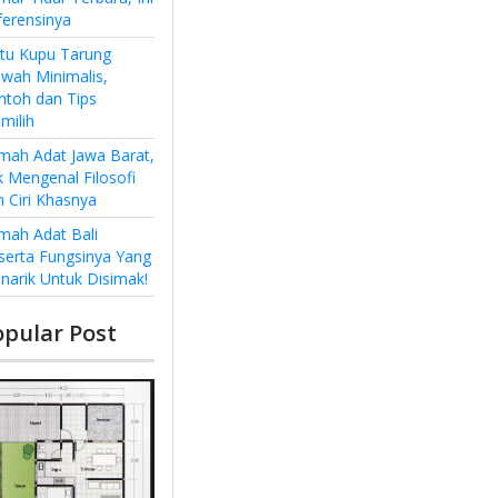
ferensinya
ntu Kupu Tarung
wah Minimalis,
ntoh dan Tips
milih
mah Adat Jawa Barat,
k Mengenal Filosofi
n Ciri Khasnya
mah Adat Bali
serta Fungsinya Yang
narik Untuk Disimak!
opular Post