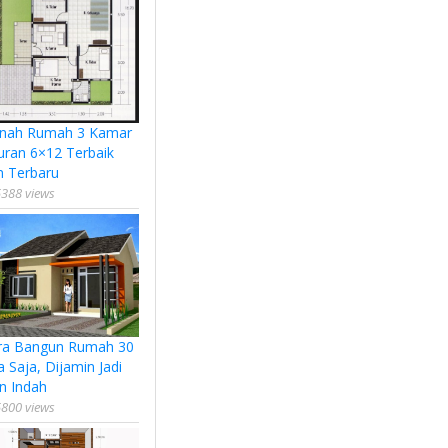
nah Rumah 3 Kamar
uran 6×12 Terbaik
n Terbaru
388 views
ra Bangun Rumah 30
a Saja, Dijamin Jadi
n Indah
800 views