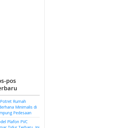
os-pos
erbaru
 Potret Rumah
derhana Minimalis di
mpung Pedesaan
del Plafon PVC
ar Tidur Terbaru, Ini