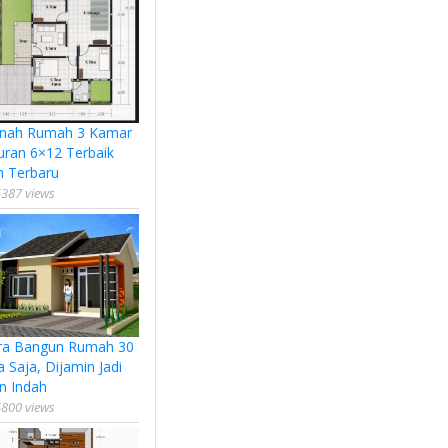
nah Rumah 3 Kamar
uran 6×12 Terbaik
n Terbaru
387 views
ra Bangun Rumah 30
a Saja, Dijamin Jadi
n Indah
800 views