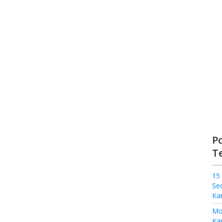
P
T
15
Se
Ka
Mo
Kam