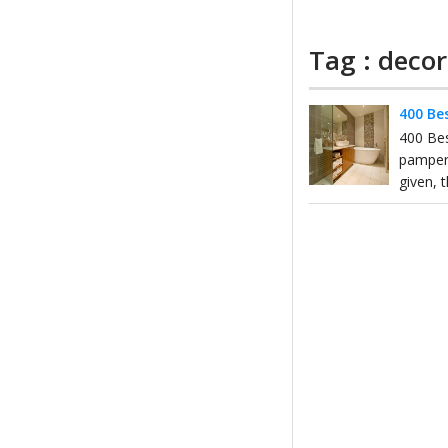
Tag : deco
400 Be
400 Be
pamper 
given, 