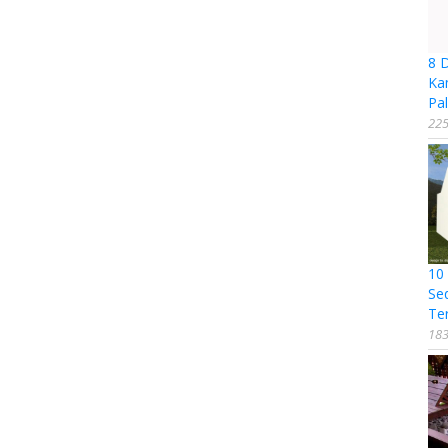
8 
Ka
Pal
225
10
Se
Te
183