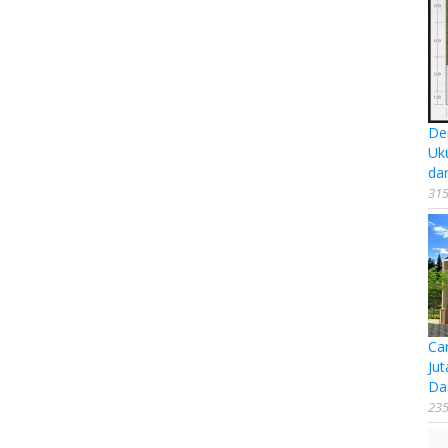
De
Uk
da
315
Ca
Jut
Da
235