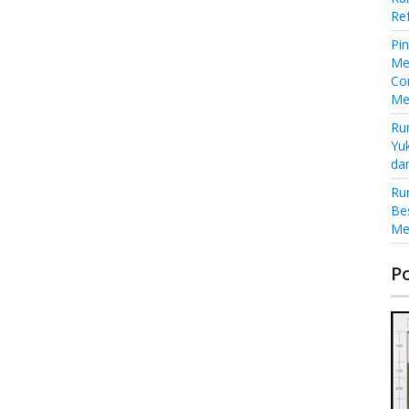
Re
Pi
Me
Co
Me
Ru
Yu
da
Ru
Be
Me
P