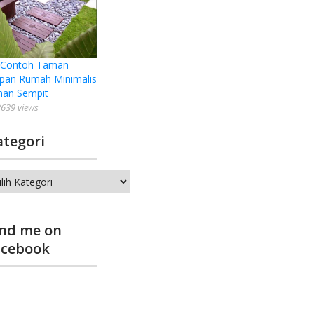
 Contoh Taman
pan Rumah Minimalis
han Sempit
639 views
ategori
tegori
ind me on
acebook