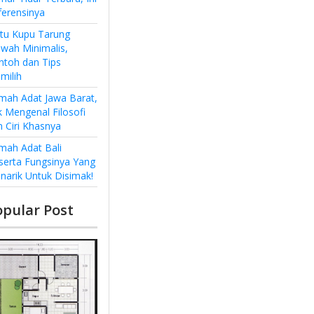
ferensinya
ntu Kupu Tarung
wah Minimalis,
ntoh dan Tips
milih
mah Adat Jawa Barat,
k Mengenal Filosofi
n Ciri Khasnya
mah Adat Bali
serta Fungsinya Yang
narik Untuk Disimak!
opular Post