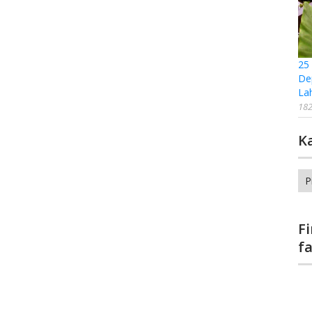
25
De
La
182
K
Ka
F
f