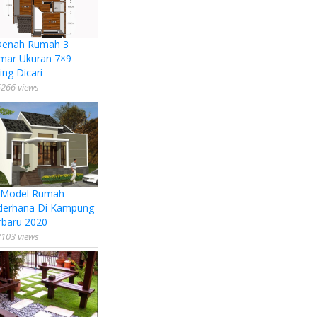
Denah Rumah 3
mar Ukuran 7×9
ing Dicari
266 views
 Model Rumah
derhana Di Kampung
rbaru 2020
103 views