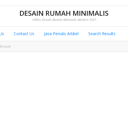
DESAIN RUMAH MINIMALIS
1000+ Desain Rumah Minimalis Modern 2025
Us
Contact Us
Jasa Penulis Artikel
Search Results
throom