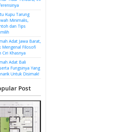
ferensinya
ntu Kupu Tarung
wah Minimalis,
ntoh dan Tips
milih
mah Adat Jawa Barat,
k Mengenal Filosofi
n Ciri Khasnya
mah Adat Bali
serta Fungsinya Yang
narik Untuk Disimak!
opular Post