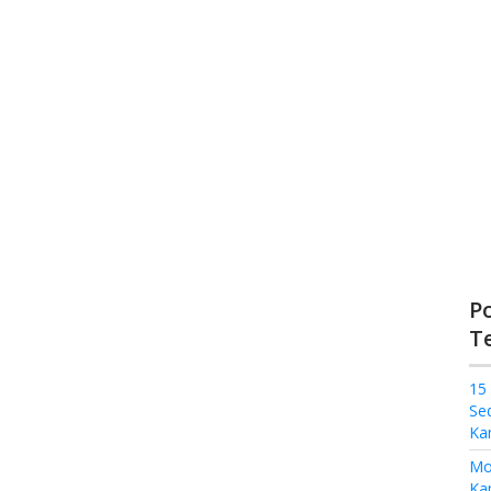
P
T
15
Se
Ka
Mo
Kam