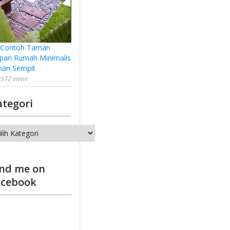
 Contoh Taman
pan Rumah Minimalis
han Sempit
572 views
ategori
tegori
ind me on
acebook