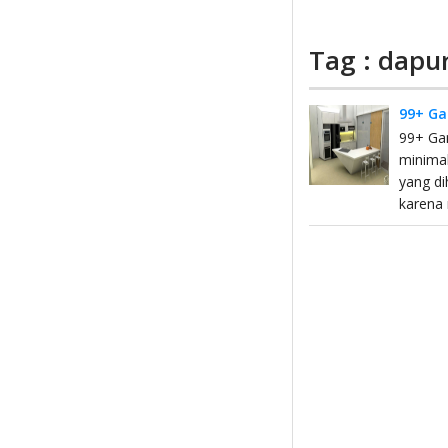
Tag : dapu
99+ Ga
99+ Ga
minimal
yang di
karena