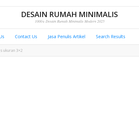
DESAIN RUMAH MINIMALIS
1000+ Desain Rumah Minimalis Modern 2025
Us
Contact Us
Jasa Penulis Artikel
Search Results
is ukuran 3×2