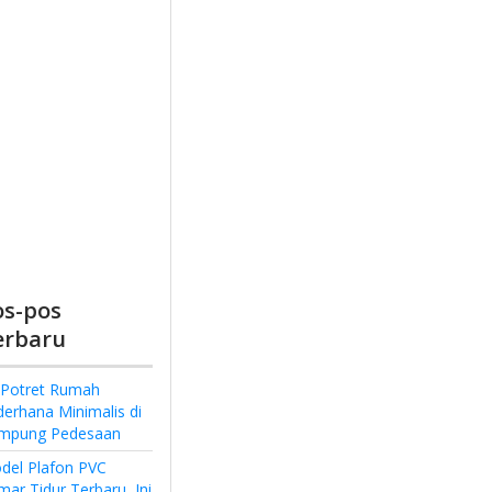
os-pos
erbaru
 Potret Rumah
derhana Minimalis di
mpung Pedesaan
del Plafon PVC
ar Tidur Terbaru, Ini