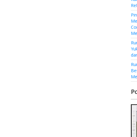
Re
Pi
Me
Co
Me
Ru
Yu
da
Ru
Be
Me
P