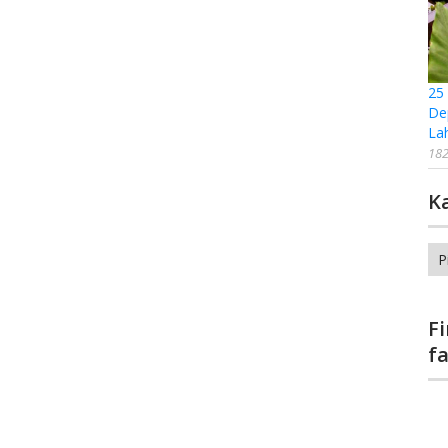
25
De
La
182
K
Ka
F
f