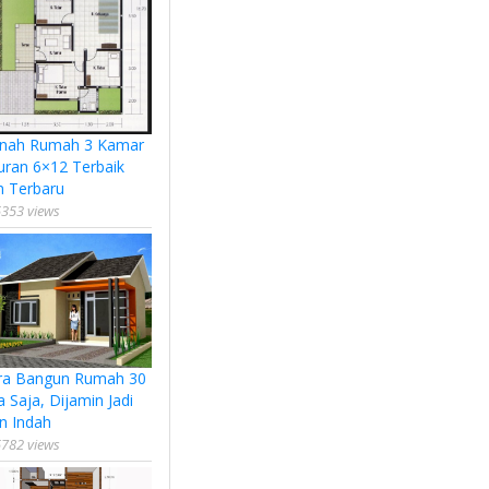
nah Rumah 3 Kamar
uran 6×12 Terbaik
n Terbaru
353 views
ra Bangun Rumah 30
a Saja, Dijamin Jadi
n Indah
782 views