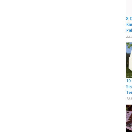
8 
Ka
Pal
225
10
Se
Te
183