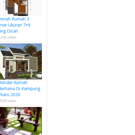
Denah Rumah 3
mar Ukuran 7×9
ing Dicari
242 views
 Model Rumah
derhana Di Kampung
rbaru 2020
058 views