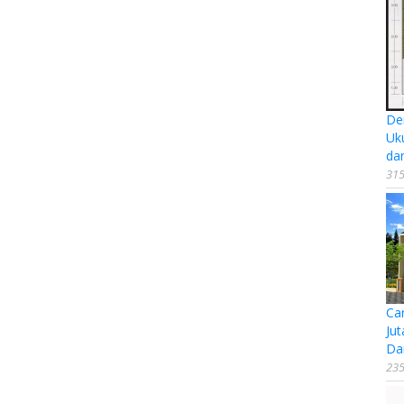
De
Uk
da
315
Ca
Jut
Da
235