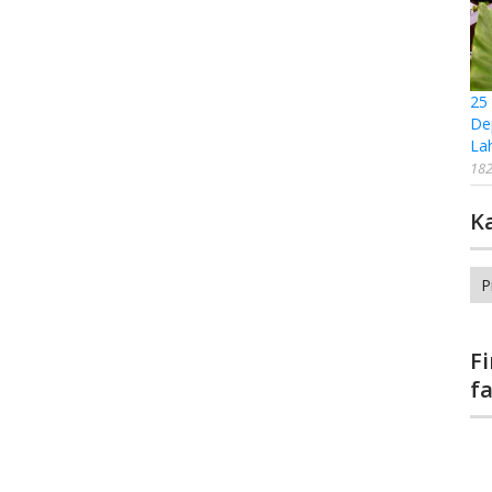
25
De
La
182
K
Ka
F
f