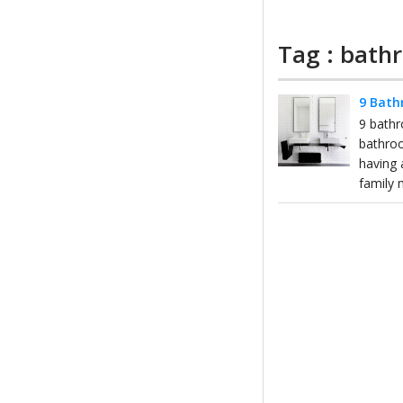
Tag : bath
9 Bath
9 bathr
bathroo
having 
family