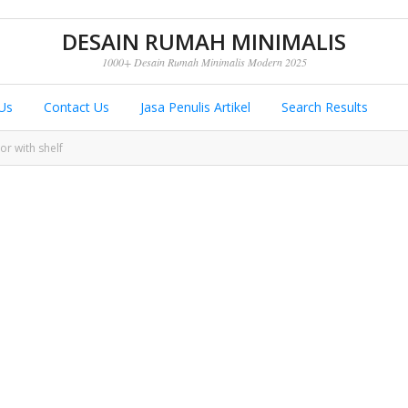
DESAIN RUMAH MINIMALIS
1000+ Desain Rumah Minimalis Modern 2025
Us
Contact Us
Jasa Penulis Artikel
Search Results
r with shelf