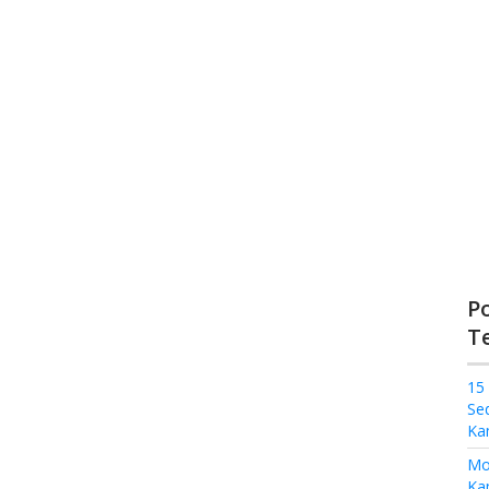
P
T
15
Se
Ka
Mo
Kam