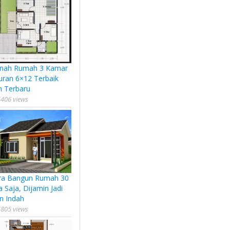
nah Rumah 3 Kamar
uran 6×12 Terbaik
n Terbaru
406 views
ra Bangun Rumah 30
a Saja, Dijamin Jadi
n Indah
805 views