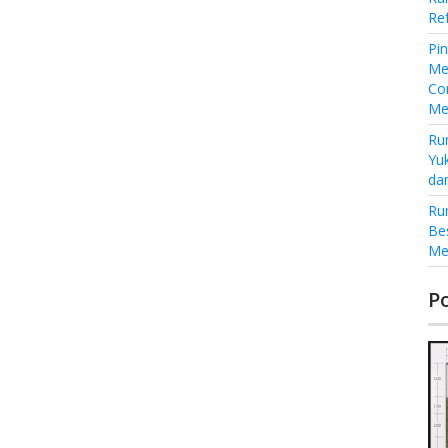
Re
Pi
Me
Co
Me
Ru
Yu
da
Ru
Be
Me
P