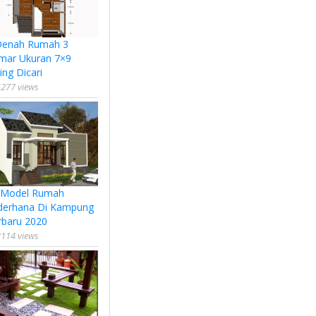
Denah Rumah 3
mar Ukuran 7×9
ing Dicari
277 views
 Model Rumah
derhana Di Kampung
rbaru 2020
114 views