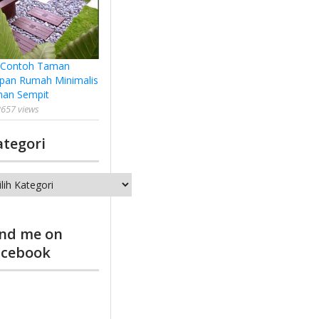
 Contoh Taman
pan Rumah Minimalis
han Sempit
657 views
ategori
tegori
ind me on
acebook