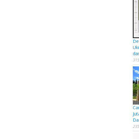
De
Uk
da
315
Ca
Jut
Da
235