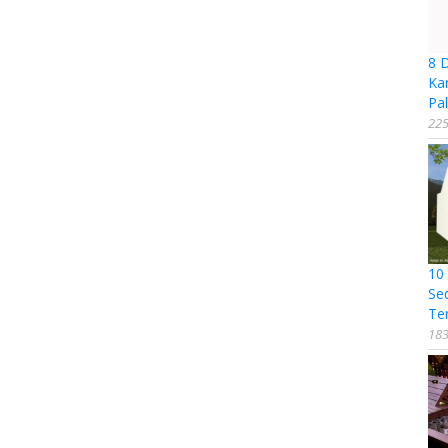
8 
Ka
Pal
225
10
Se
Te
183