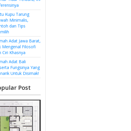
ferensinya
ntu Kupu Tarung
wah Minimalis,
ntoh dan Tips
milih
mah Adat Jawa Barat,
k Mengenal Filosofi
n Ciri Khasnya
mah Adat Bali
serta Fungsinya Yang
narik Untuk Disimak!
opular Post