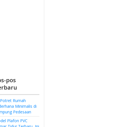
os-pos
erbaru
 Potret Rumah
derhana Minimalis di
mpung Pedesaan
del Plafon PVC
ar Tidur Terbaru, Ini