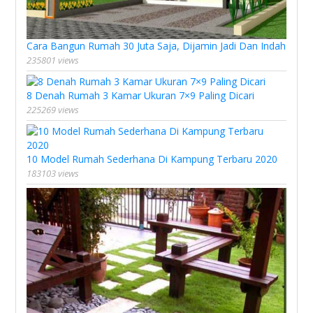
Cara Bangun Rumah 30 Juta Saja, Dijamin Jadi Dan Indah
235801 views
8 Denah Rumah 3 Kamar Ukuran 7×9 Paling Dicari
225269 views
10 Model Rumah Sederhana Di Kampung Terbaru 2020
183103 views