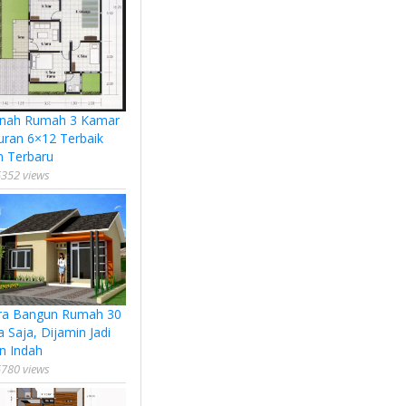
nah Rumah 3 Kamar
uran 6×12 Terbaik
n Terbaru
352 views
ra Bangun Rumah 30
a Saja, Dijamin Jadi
n Indah
780 views