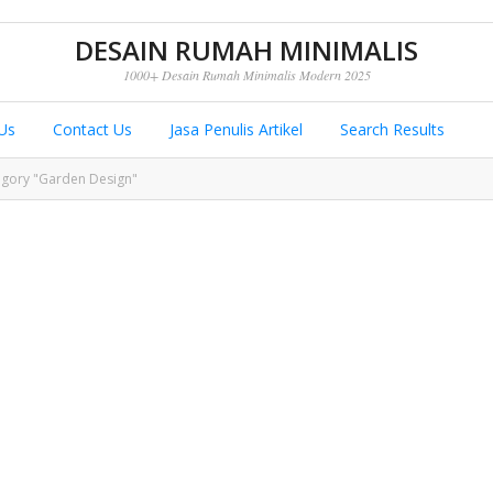
DESAIN RUMAH MINIMALIS
1000+ Desain Rumah Minimalis Modern 2025
Us
Contact Us
Jasa Penulis Artikel
Search Results
egory "Garden Design"