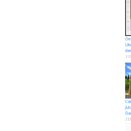
De
Uk
da
315
Ca
Jut
Da
235