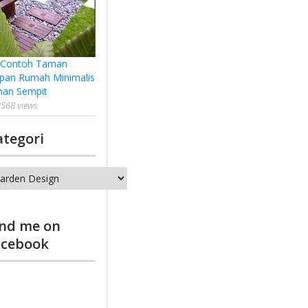
 Contoh Taman
pan Rumah Minimalis
han Sempit
568 views
ategori
tegori
ind me on
acebook