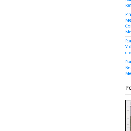
Re
Pi
Me
Co
Me
Ru
Yu
da
Ru
Be
Me
P