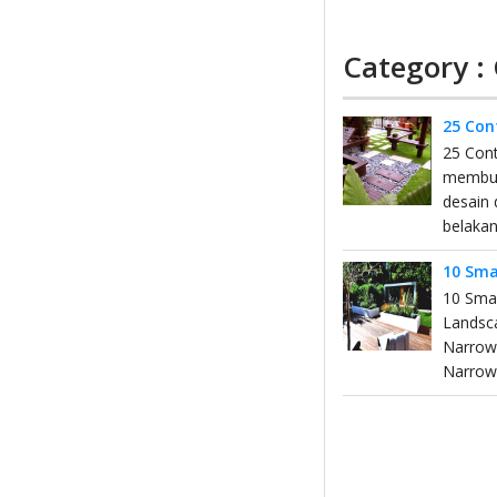
Category :
25 Con
25 Con
membua
desain 
belaka
10 Sma
10 Sma
Landsc
Narrow
Narrow-