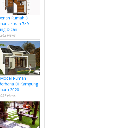
Denah Rumah 3
mar Ukuran 7×9
ing Dicari
242 views
 Model Rumah
derhana Di Kampung
rbaru 2020
057 views