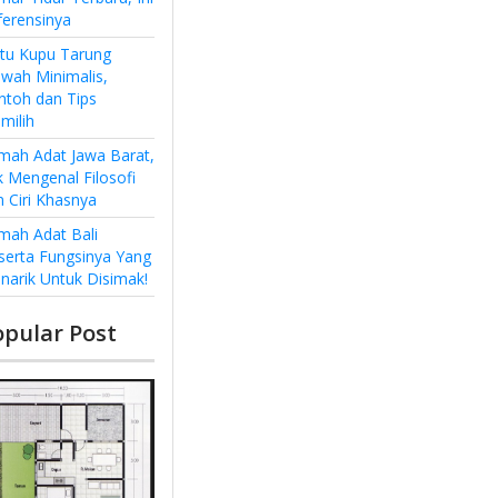
ferensinya
ntu Kupu Tarung
wah Minimalis,
ntoh dan Tips
milih
mah Adat Jawa Barat,
k Mengenal Filosofi
n Ciri Khasnya
mah Adat Bali
serta Fungsinya Yang
narik Untuk Disimak!
opular Post