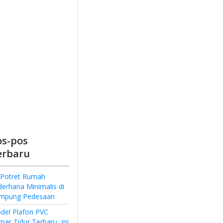
os-pos
erbaru
 Potret Rumah
derhana Minimalis di
mpung Pedesaan
del Plafon PVC
ar Tidur Terbaru, Ini