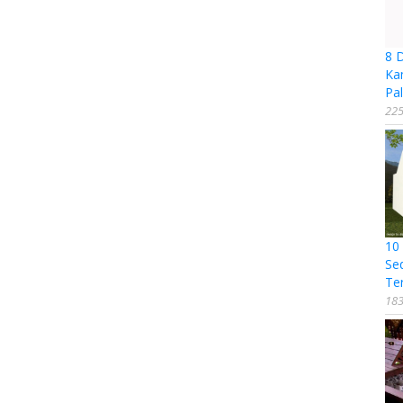
8 
Ka
Pal
225
10
Se
Te
183