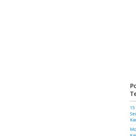
P
T
15
Se
Ka
Mo
Kam